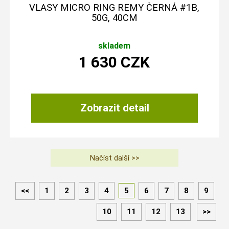
VLASY MICRO RING REMY ČERNÁ #1B,
50G, 40CM
skladem
1 630
CZK
Zobrazit detail
<<
1
2
3
4
5
6
7
8
9
10
11
12
13
>>