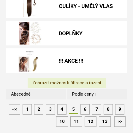
CULÍKY - UMĚLÝ VLAS
DOPLŇKY
!!! AKCE !!!
Abecedně ↓
Podle ceny ↓
<<
1
2
3
4
5
6
7
8
9
10
11
12
13
>>