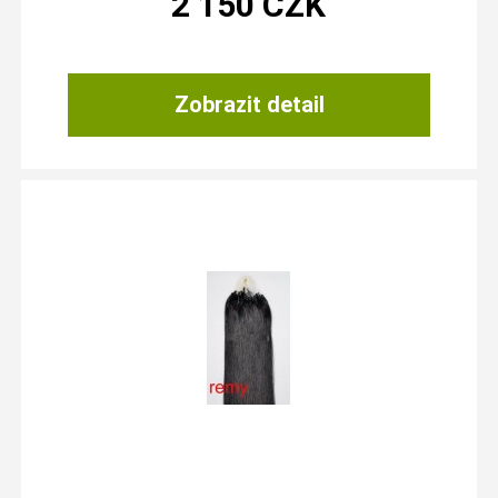
2 150
CZK
Zobrazit detail