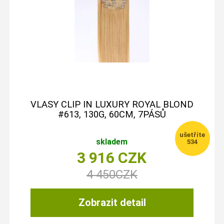
VLASY CLIP IN LUXURY ROYAL BLOND
#613, 130G, 60CM, 7PÁSŮ
skladem
534
3 916
CZK
4 450
CZK
Zobrazit detail