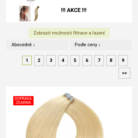
!!! AKCE !!!
Abecedně ↓
Podle ceny ↓
1
2
3
4
5
6
7
8
9
>>