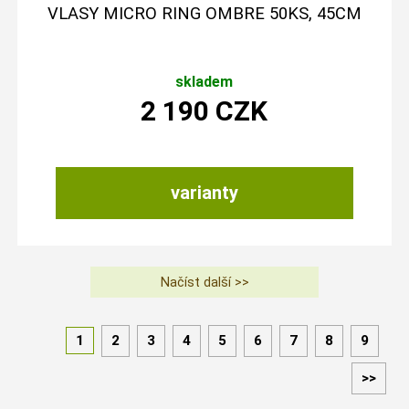
VLASY MICRO RING OMBRE 50KS, 45CM
skladem
2 190
CZK
varianty
1
2
3
4
5
6
7
8
9
>>