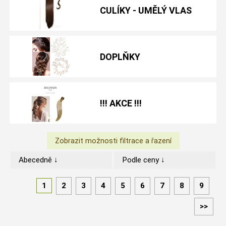
CULÍKY - UMĚLÝ VLAS
DOPLŇKY
!!! AKCE !!!
Abecedně ↓
Podle ceny ↓
1
2
3
4
5
6
7
8
9
>>