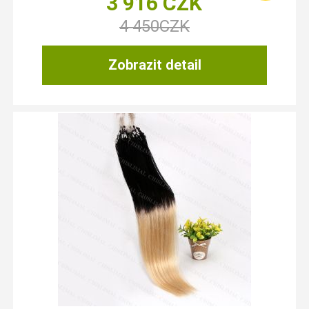
3 916
CZK
4 450
CZK
Zobrazit detail