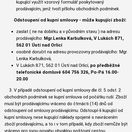
kupující využít vzorový formulář poskytovaný
prodávajícím, jenž tvoří přílohu obchodních podmínek.
Odstoupení od kupní smlouvy - může kupující zboží:
zaslat ( ne na dobírku a v původním stavu ) na adresu
prodávajícího:
Mgr.Lenka Karbulková,
V Lukách 871,
562 01 Ústí nad Orlicí
osobně doručit na adresu provozovny prodávajícího:
Mgr.
Lenka Karbulková,
V Lukách 871, 562 01 Ústí nad Orlicí
,
po předběžné
telefonické domluvě
604 756 326, Po-Pá 16.00-
20.00
3. V případě odstoupení od kupní smlouvy dle čl. 5 odst. 2
obchodních podmínek se kupní smlouva od počátku ruší.
Zboží
musí být prodávajícímu vráceno do čtrnácti (14) dnů od
odstoupení od smlouvy prodávajícímu. Odstoupí-li kupující od
kupní smlouvy, nese kupující náklady spojené s navrácením
zboží prodávajícímu, a to i v tom případě, kdy zboží nemůže být
vráceno pro svou povahu obvyklou poštovní cestou.