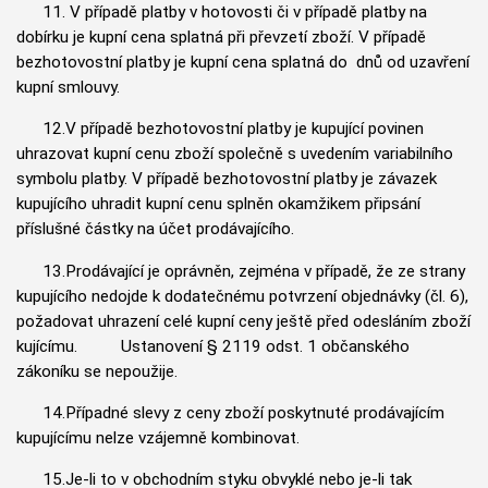
11. V případě platby v hotovosti či v případě platby na
dobírku je kupní cena splatná při převzetí zboží. V případě
bezhotovostní platby je kupní cena splatná do dnů od uzavření
kupní smlouvy.
12.V případě bezhotovostní platby je kupující povinen
uhrazovat kupní cenu zboží společně s uvedením variabilního
symbolu platby. V případě bezhotovostní platby je závazek
kupujícího uhradit kupní cenu splněn okamžikem připsání
příslušné částky na účet prodávajícího.
13.Prodávající je oprávněn, zejména v případě, že ze strany
kupujícího nedojde k dodatečnému potvrzení objednávky (čl. 6),
požadovat uhrazení celé kupní ceny ještě před odesláním zboží
kujícímu. Ustanovení § 2119 odst. 1 občanského
zákoníku se nepoužije.
14.Případné slevy z ceny zboží poskytnuté prodávajícím
kupujícímu nelze vzájemně kombinovat.
15.Je-li to v obchodním styku obvyklé nebo je-li tak