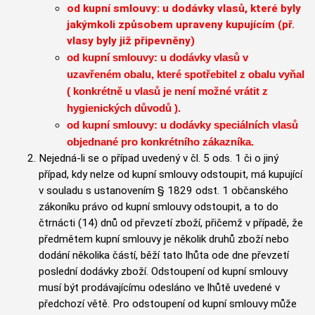
od kupní smlouvy: u dodávky vlasů, které byly
jakýmkoli způsobem upraveny kupujícím (př.
vlasy byly již připevněny)
od kupní smlouvy: u dodávky vlasů v
uzavřeném obalu, které spotřebitel z obalu vyňal
( konkrétně u vlasů je není možné vrátit z
hygienických důvodů ).
od kupní smlouvy: u dodávky speciálních vlasů
objednané pro konkrétního zákazníka.
Nejedná-li se o případ uvedený v čl. 5 ods. 1 či o jiný
případ, kdy nelze od kupní smlouvy odstoupit, má kupující
v souladu s ustanovením § 1829 odst. 1 občanského
zákoníku právo od kupní smlouvy odstoupit, a to do
čtrnácti (14) dnů od převzetí zboží, přičemž v případě, že
předmětem kupní smlouvy je několik druhů zboží nebo
dodání několika částí, běží tato lhůta ode dne převzetí
poslední dodávky zboží. Odstoupení od kupní smlouvy
musí být prodávajícímu odesláno ve lhůtě uvedené v
předchozí větě. Pro odstoupení od kupní smlouvy může