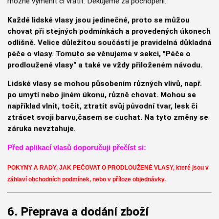
možné vyměnit či vrátit. Děkujeme za pochopení.
Každé lidské vlasy jsou jedinečné, proto se můžou
chovat při stejných podmínkách a provedených úkonech
odlišně. Velice důležitou součástí je pravidelná důkladná
péče o vlasy. Tomuto se věnujeme v sekci, "Péče o
prodloužené vlasy" a také ve vždy přiloženém návodu.
Lidské vlasy se mohou působením různých vlivů, např.
po umytí nebo jiném úkonu, různě chovat. Mohou se
například vlnit, točit, ztratit svůj původní tvar, lesk či
ztrácet svoji barvu,
časem se cuchat
. Na tyto změny se
záruka nevztahuje.
Před aplikací vlasů doporučuji přečíst si:
POKYNY A RADY, JAK PEČOVAT O PRODLOUŽENÉ VLASY, které jsou v
záhlaví obchodních podmínek, nebo v příloze objednávky.
6. Přeprava a dodání zboží