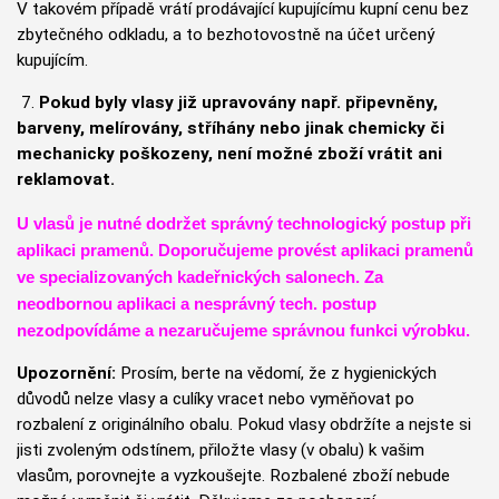
V takovém případě vrátí prodávající kupujícímu kupní cenu bez
zbytečného odkladu, a to bezhotovostně na účet určený
kupujícím.
7.
Pokud byly vlasy již upravovány např. připevněny,
barveny, melírovány, stříhány nebo jinak chemicky či
mechanicky poškozeny, není možné zboží vrátit ani
reklamovat.
U vlasů je nutné dodržet správný technologický postup při
aplikaci pramenů. Doporučujeme provést aplikaci pramenů
ve specializovaných kadeřnických salonech. Za
neodbornou aplikaci a nesprávný tech. postup
nezodpovídáme a nezaručujeme správnou funkci výrobku.
Upozornění:
Prosím, berte na vědomí, že z hygienických
důvodů nelze vlasy a culíky vracet nebo vyměňovat po
rozbalení z originálního obalu. Pokud vlasy obdržíte a nejste si
jisti zvoleným odstínem, přiložte vlasy (v obalu) k vašim
vlasům, porovnejte a vyzkoušejte. Rozbalené zboží nebude