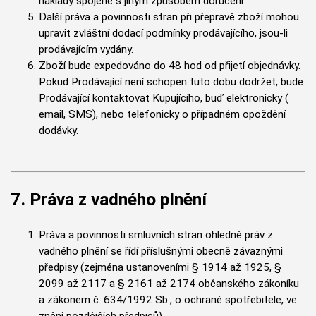
náklady spojené s jiným způsobem doručení.
Další práva a povinnosti stran při přepravě zboží mohou
upravit zvláštní dodací podmínky prodávajícího, jsou-li
prodávajícím vydány.
Zboží bude expedováno do 48 hod od přijetí objednávky.
Pokud Prodávající není schopen tuto dobu dodržet, bude
Prodávající kontaktovat Kupujícího, buď elektronicky (
email, SMS), nebo telefonicky o případném opoždění
dodávky.
7. Práva z vadného plnění
Práva a povinnosti smluvních stran ohledně práv z
vadného plnění se řídí příslušnými obecně závaznými
předpisy (zejména ustanoveními § 1914 až 1925, §
2099 až 2117 a § 2161 až 2174 občanského zákoníku
a zákonem č. 634/1992 Sb., o ochraně spotřebitele, ve
znění pozdějších předpisů).