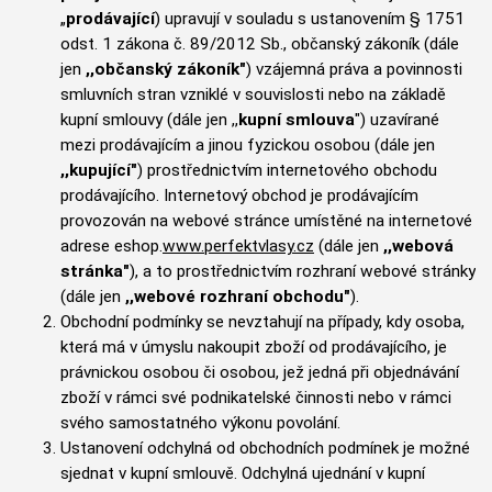
„
prodávající
) upravují v souladu s ustanovením § 1751
odst. 1 zákona č. 89/2012 Sb., občanský zákoník (dále
jen
,,občanský zákoník"
) vzájemná práva a povinnosti
smluvních stran vzniklé v souvislosti nebo na základě
kupní smlouvy (dále jen ,,
kupní smlouva
") uzavírané
mezi prodávajícím a jinou fyzickou osobou (dále jen
,,kupující"
) prostřednictvím internetového obchodu
prodávajícího. Internetový obchod je prodávajícím
provozován na webové stránce umístěné na internetové
adrese eshop.
www.perfektvlasy.cz
(dále jen
,,webová
stránka"
), a to prostřednictvím rozhraní webové stránky
(dále jen
,,webové rozhraní obchodu"
).
Obchodní podmínky se nevztahují na případy, kdy osoba,
která má v úmyslu nakoupit zboží od prodávajícího, je
právnickou osobou či osobou, jež jedná při objednávání
zboží v rámci své podnikatelské činnosti nebo v rámci
svého samostatného výkonu povolání.
Ustanovení odchylná od obchodních podmínek je možné
sjednat v kupní smlouvě. Odchylná ujednání v kupní