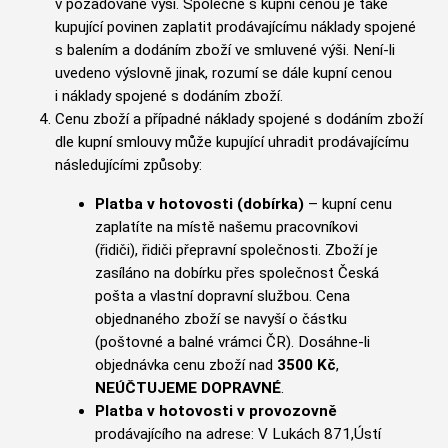
v požadované výši.
Společně s kupní cenou je také
kupující povinen zaplatit prodávajícímu náklady spojené
s balením a dodáním zboží ve smluvené výši. Není-li
uvedeno výslovně jinak, rozumí se dále kupní cenou
i náklady spojené s dodáním zboží.
Cenu zboží a případné náklady spojené s dodáním zboží
dle kupní smlouvy může kupující uhradit prodávajícímu
následujícími způsoby:
Platba v hotovosti (dobírka)
– kupní cenu
zaplatíte na místě našemu pracovníkovi
(řidiči), řidiči přepravní společnosti. Zboží je
zasíláno na dobírku přes společnost Česká
pošta a vlastní dopravní službou. Cena
objednaného zboží se navyší o částku
(poštovné a balné vrámci ČR). Dosáhne-li
objednávka cenu zboží nad
3500 Kč
,
NEÚČTUJEME DOPRAVNÉ
.
Platba v hotovosti v provozovně
prodávajícího na adrese: V Lukách 871,Ústí