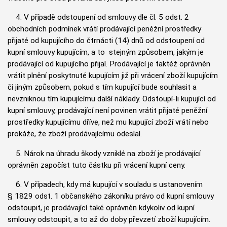
4. V případě odstoupení od smlouvy dle čl. 5 odst. 2
obchodních podmínek vrátí prodávající peněžní prostředky
přijaté od kupujícího do čtrnácti (14) dnů od odstoupení od
kupní smlouvy kupujícím, a to stejným způsobem, jakým je
prodávající od kupujícího přijal. Prodávající je taktéž oprávněn
vrátit plnění poskytnuté kupujícím již při vrácení zboží kupujícím
či jiným způsobem, pokud s tím kupující bude souhlasit a
nevzniknou tím kupujícímu další náklady. Odstoupí-li kupující od
kupní smlouvy, prodávající není povinen vrátit přijaté peněžní
prostředky kupujícímu dříve, než mu kupující zboží vrátí nebo
prokáže, že zboží prodávajícímu odeslal.
5. Nárok na úhradu škody vzniklé na zboží je prodávající
oprávněn započíst tuto částku při vrácení kupní ceny.
6. V případech, kdy má kupující v souladu s ustanovením
§ 1829 odst. 1 občanského zákoníku právo od kupní smlouvy
odstoupit, je prodávající také oprávněn kdykoliv od kupní
smlouvy odstoupit, a to až do doby převzetí zboží kupujícím.