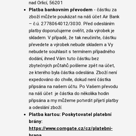
nad Orlicí, 56201
Platba bankovním převodem
- částku za
zboží můžete poukázat na náš účet Air Bank
– č.ú.
2778064012/3030
. Před odesláním
platby doporučujeme ověřit, zda výrobek je
skladem. V případě, že tak neučiníte, částku
převedete a výrobek nebude skladem a Vy
nebudete souhlasit s termínem případného
dodání, ihned Vám tuto částku bez
zbytečných průtahů pošleme zpět na účet,
ze kterého byla částka odeslána. Zboží není
expedováno do chvíle, dokud není částka
připsána na našem účtu. Po Vašem převodu
na náš účet je částka do několika hodin
připsána a my můžeme potvrdit přijetí platby
a odeslání zboží.
Platba kartou: Poskytovatel platební
brány:
https://www.comgate.cz/cz/platebni-
brana