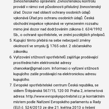
živnostenského oprávnění. Živnostenskou kontrolu
provádí v rámci své působnosti příslušný živnostenský
úřad. Dozor nad oblastí ochrany osobních údajů
vykonává Úřad pro ochranu osobních údajů. Česká
obchodní inspekce vykonává ve vymezeném rozsahu
mimo jiné dozor nad dodržováním zákona č. 634/1992
Sb., o ochraně spotřebitele, ve znění pozdějších předpisů.
Kupující tímto přebírá na sebe nebezpečí změny
okolností ve smyslu § 1765 odst. 2 občanského
zákoníku.
Vyřizování stížností spotřebitelů zajišťuje prodávající
prostřednictvím elektronické adresy
chancekar@gmail.com. Informaci o vyřízení stížnosti
kupujícího zašle prodávající na elektronickou adresu
kupujícího.
Evropské spotřebitelské centrum Česká republika, se
sídlem Štěpánská 567/15, 120 00 Praha 2, internetová
adresa: http://www.evropskyspotrebitel.cz je kontaktním
místem podle Nařízení Evropského parlamentu a Rady
(EU) č. 524/2013 ze dne 21. května 2013 o řešení