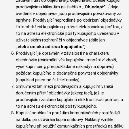
zadávání dat do objednávky. Objednávku odešle kupující
prodávajícímu kliknutím na tlačítko
,,Objednat"
. Údaje
uvedené v objednávce jsou prodávajícím považovány za
správné. Prodávající neprodleně po obdržení objednávky
toto obdržení kupujícímu potvrdí elektronickou poštou, a
to na adresu elektronické pošty kupujícího uvedenou v
uživatelském rozhraní či v objednávce (dále jen
,,
elektronická adresa kupujícího
").
Prodávající je oprávněn v závislosti na charakteru
objednávky (minimální věk kupujícího, množství zboží,
výše kupní ceny, předpokládané náklady na dopravu)
požádat kupujícího o dodatečné potvrzení objednávky
(například písemně či telefonicky).
Smluvní vztah mezi prodávajícím a kupujícím vzniká
doručením přijetí objednávky (akceptací), jež je
prodávajícím zasláno kupujícímu elektronickou poštou, a
to na adresu elektronické pošty kupujícího.
Kupující souhlasí s použitím komunikačních prostředků
na dálku při uzavírání kupní smlouvy. Náklady vzniklé
kupujícímu při použití komunikačních prostředků na dálku