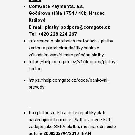
ComGate Payments, a.s.
Gočárova třída 1754 / 48b, Hradec
Králové
E-mail: platby-podpora@comgate.cz
Tel: +420 228 224 267
informace o platebních metodách - platby
kartou a platebními tlačítky bank se
základním vysvětlením průběhu platby:
https://help.comgate.cz/v1/docs/cs/platby-
kartou
https://help.comgate.cz/docs/bankovni-
prevody
Pro platbu ze Slovenské republiky platí
následující informace. Platbu v měně EUR
zadejte jako SEPA platbu, mezinárodní číslo
účtu je
IBAN
2000305794/2010
,