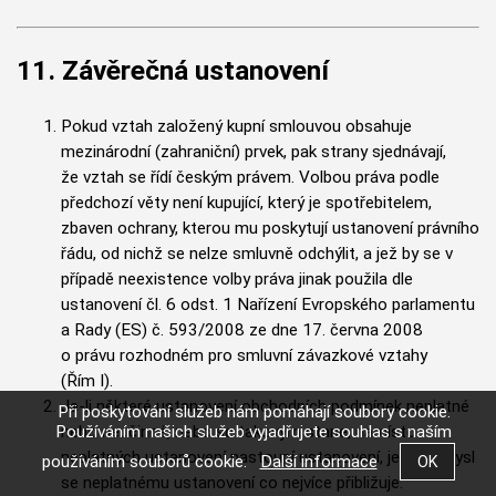
11. Závěrečná ustanovení
Pokud vztah založený kupní smlouvou obsahuje
mezinárodní (zahraniční) prvek, pak strany sjednávají,
že vztah se řídí českým právem. Volbou práva podle
předchozí věty není kupující, který je spotřebitelem,
zbaven ochrany, kterou mu poskytují ustanovení právního
řádu, od nichž se nelze smluvně odchýlit, a jež by se v
případě neexistence volby práva jinak použila dle
ustanovení čl. 6 odst. 1 Nařízení Evropského parlamentu
a Rady (ES) č. 593/2008 ze dne 17. června 2008
o právu rozhodném pro smluvní závazkové vztahy
(Řím I).
Je-li některé ustanovení obchodních podmínek neplatné
Při poskytování služeb nám pomáhají soubory cookie.
nebo neúčinné, nebo se takovým stane, namísto
Používáním našich služeb vyjadřujete souhlas s naším
neplatných ustanovení nastoupí ustanovení, jehož smysl
používáním souborů cookie.
Další informace
se neplatnému ustanovení co nejvíce přibližuje.