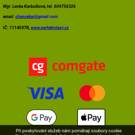
Mgr. Lenka Karbulková, tel. 604756326
email:
chancekar@
gmail.com
IČ: 11145978,
www.perfektvlasy.cz
Při poskytování služeb nám pomáhají soubory cookie.