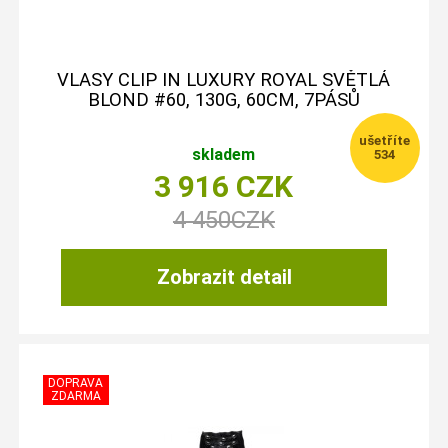
VLASY CLIP IN LUXURY ROYAL SVĚTLÁ
BLOND #60, 130G, 60CM, 7PÁSŮ
skladem
534
3 916
CZK
4 450
CZK
Zobrazit detail