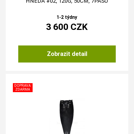
HNĚDÁ #02, 120G, 50CM, 7PÁSŮ
1-2 týdny
3 600
CZK
Zobrazit detail