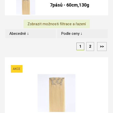
7pásů - 60cm,130g
Abecedně ↓
Podle ceny ↓
1
2
>>