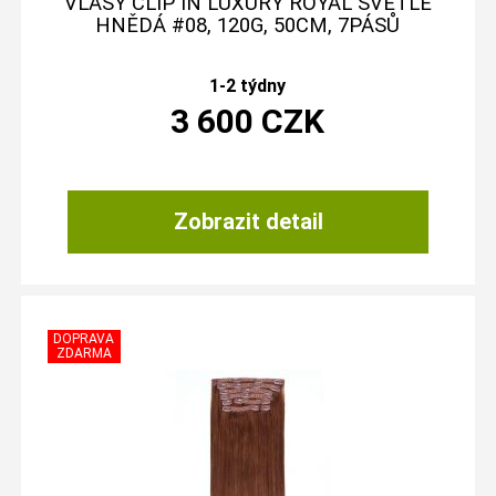
VLASY CLIP IN LUXURY ROYAL SVĚTLE
HNĚDÁ #08, 120G, 50CM, 7PÁSŮ
1-2 týdny
3 600
CZK
Zobrazit detail