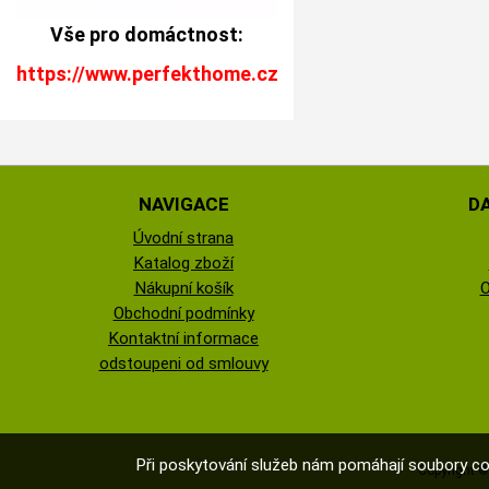
Vše pro domáctnost:
https://www.perfekthome.cz
NAVIGACE
D
Úvodní strana
Katalog zboží
Nákupní košík
O
Obchodní podmínky
Kontaktní informace
odstoupeni od smlouvy
Při poskytování služeb nám pomáhají soubory co
Copyright 