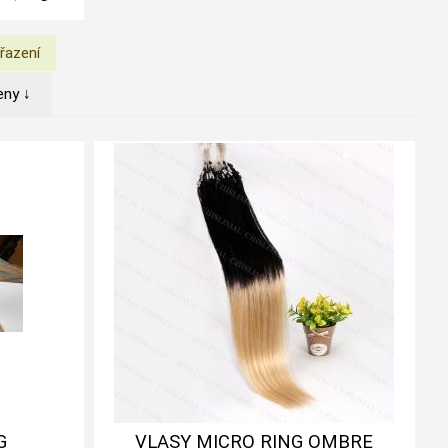
eny ↓
G
VLASY MICRO RING OMBRE