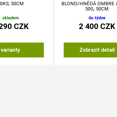
0KS, 50CM
BLOND/HNĚDÁ OMBRE #
50G, 50CM
skladem
do týdne
 290
CZK
2 400
CZK
varianty
Zobrazit detail