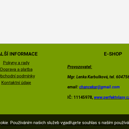
ALŠÍ INFORMACE
E-SHOP
Pokyny a rady
Provozovatel:
Doprava a platba
bchodní podmínky
Mgr. Lenka Karbulková, tel. 6047
Kontaktní údaje
email:
chancekar@
gmail.com
IČ: 11145978,
www.perfektvlasy.c
okie. Používáním našich služeb vyjadřujete souhlas s naším použí
©
perfektvlasy.cz
,
provozováno na systému
tvorba e-shopu
a
pronájem e-shopu
Shop