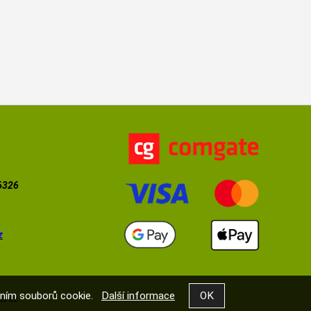
56326
z
váním souborů cookie.
Další informace
5.cz