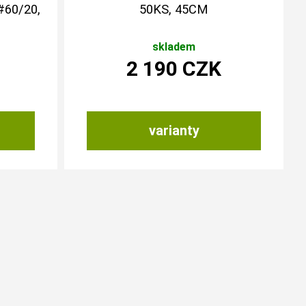
60/20,
50KS, 45CM
skladem
2 190
CZK
varianty