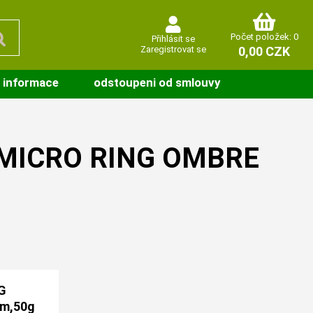
Počet položek: 0
Přihlásit se
Zaregistrovat se
0,00 CZK
 informace
odstoupeni od smlouvy
u MICRO RING OMBRE
G
m,50g