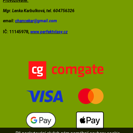
Provozovatel:
Mgr. Lenka Karbulková, tel. 604756326
email:
chancekar@
gmail.com
IČ: 11145978,
www.perfektvlasy.cz