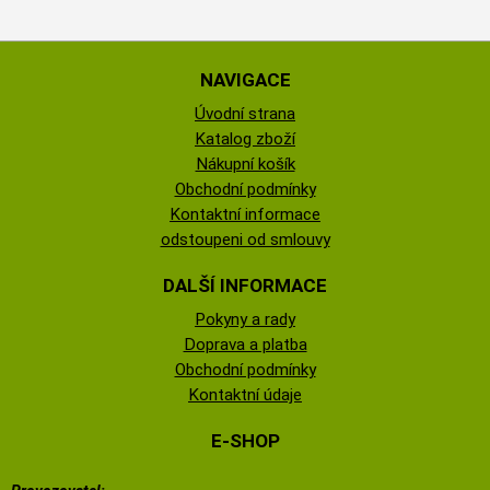
NAVIGACE
Úvodní strana
Katalog zboží
Nákupní košík
Obchodní podmínky
Kontaktní informace
odstoupeni od smlouvy
DALŠÍ INFORMACE
Pokyny a rady
Doprava a platba
Obchodní podmínky
Kontaktní údaje
E-SHOP