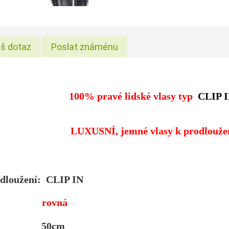
š dotaz
Poslat známénu
100% pravé lidské vlasy typ
CLIP 
LUXUSNÍ, jemné vlasy k prodloužen
dloužení: CLIP IN
tura:
rovná
a: 50cm