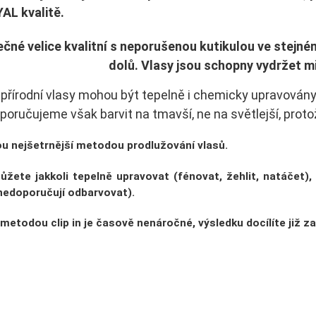
YAL
kvalitě.
čné velice kvalitní s neporušenou kutikulou ve stejn
dolů.
Vlasy jsou
schopny vydržet mi
í přírodní vlasy mohou být tepelně i chemicky upravovány
poručujeme však barvit na tmavší, ne na světlejší, proto
jsou nejšetrnější metodou prodlužování vlasů.
ůžete jakkoli tepelně upravovat
(fénovat, žehlit, natáčet)
,
 nedoporučují odbarvovat).
metodou clip in je
časově nenáročné
, výsledku docílíte již z