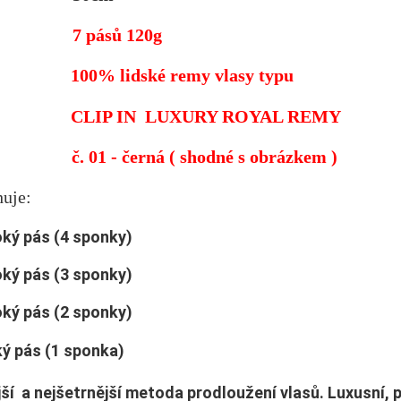
7 pásů 120g
100% lidské remy vlasy typu
IN LUXURY ROYAL REMY
č. 01 - černá
( shodné s obrázkem )
sahuje:
oký pás (4 sponky)
oký pás (3 sponky)
oký pás (2 sponky)
ký pás (1 sponka)
jší a nejšetrnější metoda prodloužení vlasů.
Luxusní, p