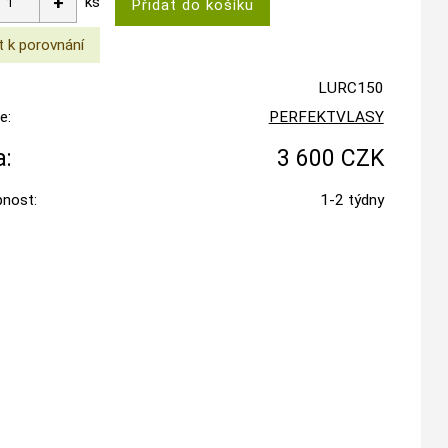
ks
LURC150
e:
PERFEKTVLASY
:
3 600 CZK
nost:
1-2 týdny