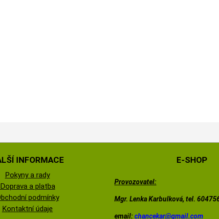
ALŠÍ INFORMACE
E-SHOP
Pokyny a rady
Provozovatel:
Doprava a platba
bchodní podmínky
Mgr. Lenka Karbulková, tel. 6047
Kontaktní údaje
email:
chancekar@
gmail.com