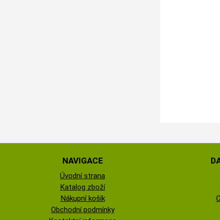
NAVIGACE
D
Úvodní strana
Katalog zboží
Nákupní košík
O
Obchodní podmínky