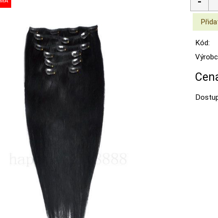
Kód:
Výrobc
Cena
Dostup