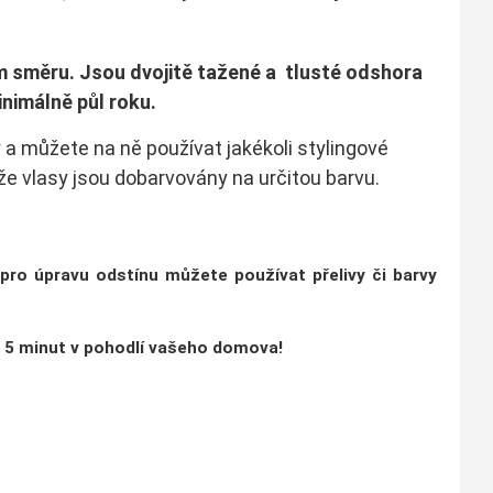
ém směru.
J
sou dvojitě tažené a tlusté odshora
nimálně půl roku.
 a můžete na ně používat jakékoli stylingové
že vlasy jsou dobarvovány na určitou barvu.
 pro úpravu odstínu můžete používat přelivy či barvy
a
5 minut v pohodlí vašeho domova!