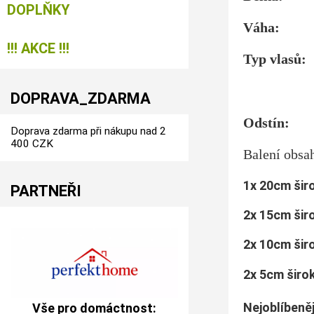
DOPLŇKY
Váha:
!!! AKCE !!!
Typ vlasů:
CLIP 
DOPRAVA_ZDARMA
Odstín:
Doprava zdarma při nákupu nad 2
400 CZK
Balení ob
1x 20cm šir
PARTNEŘI
2x 15cm šir
2x 10cm šir
2x 5cm širo
Nejoblíbeně
Vše pro domáctnost: