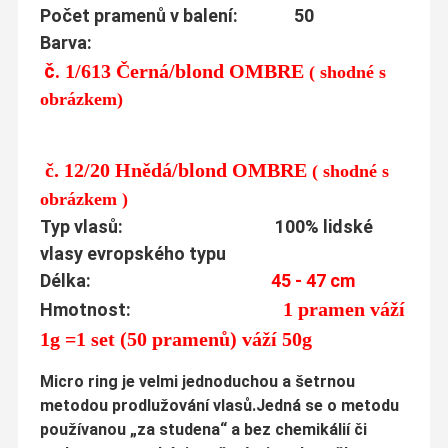
Počet pramenů v balení: 50
Barva:
č.
1/613
Černá/blond OMBRE
( shodné s
obrázkem)
č.
12
/20
Hnědá/blond OMBRE
( shodné s
obrázkem )
Typ vlasů: 100% lidské
vlasy evropského typu
Délka:
45 - 47 cm
1 pramen váží
Hmotnost:
1g =1 set (50 pramenů) váží 50g
Micro ring je velmi jednoduchou a šetrnou
metodou prodlužování vla­sů.Jedná se o metodu
používanou „za studena“ a bez chemikálií či