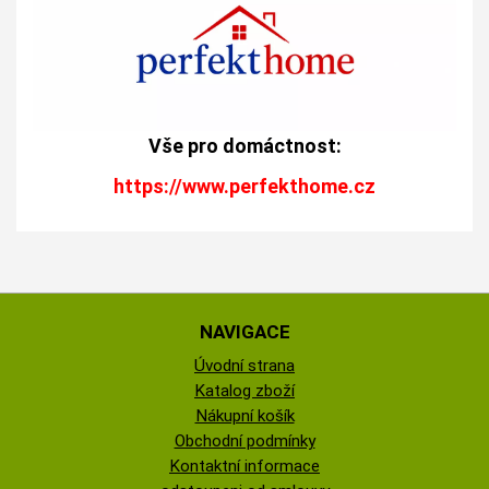
Vše pro domáctnost:
https://www.perfekthome.cz
NAVIGACE
Úvodní strana
Katalog zboží
Nákupní košík
Obchodní podmínky
Kontaktní informace