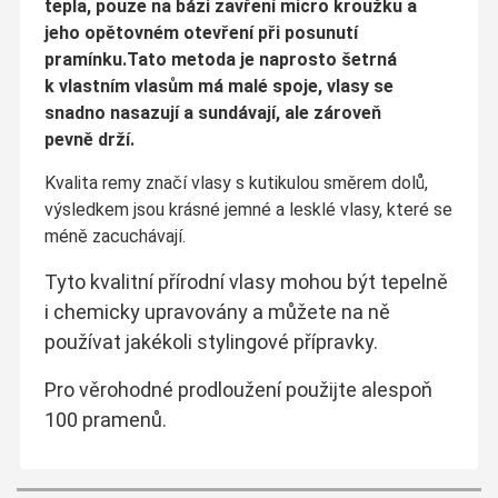
tepla, pouze na bázi zavření micro kroužku a
jeho opětovném otevření při posunutí
pramínku.Tato metoda je naprosto šetrná
k vlastním vlasům má malé spoje, vlasy se
snadno nasazují a sundávají, ale zároveň
pevně drží.
Kvalita remy značí vlasy s kutikulou směrem dolů,
výsledkem jsou krásné jemné a lesklé vlasy, které se
méně zacuchávají.
Tyto kvalitní přírodní vlasy mohou být tepelně
i chemicky upravovány a můžete na ně
používat jakékoli stylingové přípravky.
Pro věrohodné prodloužení použijte alespoň
100 pramenů.