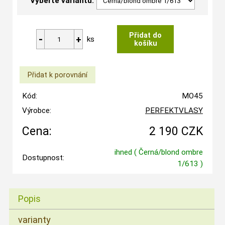
Vyberte variantu:
ks
Kód:
MO45
Výrobce:
PERFEKTVLASY
Cena:
2 190 CZK
ihned
( Černá/blond ombre
Dostupnost:
1/613 )
Popis
varianty