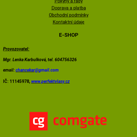
Pokyny a rady
Doprava a platba
Obchodní podmínky
Kontaktní údaje
E-SHOP
Provozovatel:
Mgr. Lenka Karbulková, tel. 604756326
email:
chancekar@
gmail.com
IČ: 11145978,
www.perfektvlasy.cz