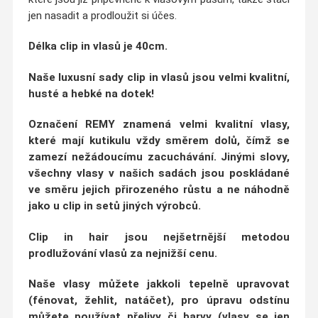
jen nasadit a prodloužit si účes.
Délka clip in vlasů
je 40cm.
Naše luxusní sady clip in vlasů jsou velmi
kvalitní,
husté a hebké na dotek
!
Označení
REMY
znamená velmi kvalitní vlasy,
které mají kutikulu vždy směrem dolů, čímž se
zamezí nežádoucímu zacuchávání
. Jinými slovy,
všechny vlasy v našich sadách jsou poskládané
ve
směru jejich přirozeného růstu
a ne náhodně
jako u clip in setů jiných výrobců.
Clip in hair jsou nejšetrnější metodou
prodlužování vlasů za nejnižší cenu.
Naše vlasy můžete jakkoli tepelně upravovat
(fénovat, žehlit, natáčet)
, pro úpravu odstínu
můžete používat přelivy či barvy (vlasy se jen