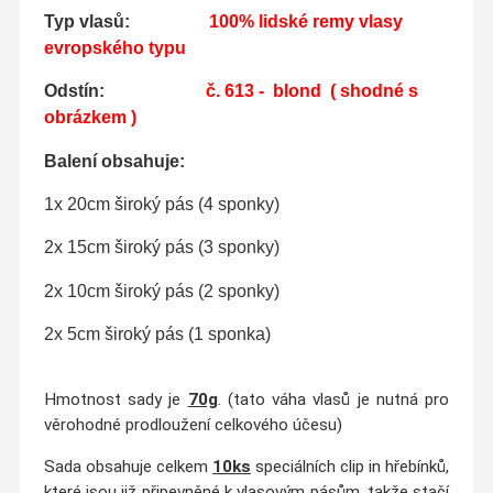
Typ vlasů:
100% lidské remy vlasy
evropského typu
Odstín:
č. 613 - blond
( shodné s
obrázkem )
Balení obsahuje:
1x 20cm široký pás (4 sponky)
2x 15cm široký pás (3 sponky)
2x 10cm široký pás (2 sponky)
2x 5cm široký pás (1 sponka)
Hmotnost sady je
70g
. (tato váha vlasů je nutná pro
věrohodné prodloužení celkového účesu)
Sada obsahuje celkem
10ks
speciálních clip in hřebínků,
které jsou již připevněné k vlasovým pásům, takže stačí