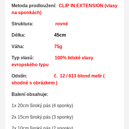
Metoda prodloužení:
CLIP IN EXTENSION (vlasy
na sponkách)
Struktura:
rovné
Délka:
45cm
Váha:
75g
Typ vlasů:
100% lidské vlasy
evropského typu
Odstín:
č. 12 / 613
blond melír
(
shodné s obrázkem )
Balení obsahuje:
1x 20cm široký pás (4 sponky)
2x 15cm široký pás (3 sponky)
2x 10cm široký pás (2 sponky)