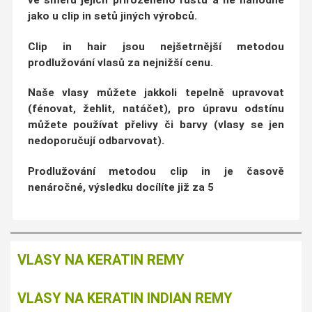
ve
směru jejich přirozeného růstu
a ne náhodně
jako u clip in setů jiných výrobců.
Clip in hair jsou nejšetrnější metodou
prodlužování vlasů za nejnižší cenu.
Naše vlasy můžete jakkoli tepelně upravovat
(fénovat, žehlit, natáčet)
, pro úpravu odstínu
můžete používat přelivy či barvy (vlasy se jen
nedoporučují odbarvovat).
Prodlužování metodou clip in je
časově
nenáročné
, výsledku docílíte již za
5
VLASY NA KERATIN REMY
VLASY NA KERATIN INDIAN REMY