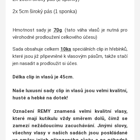
2x 5cm široký pás (1 sponka)
Hmotnost sady je
70g
. (tato váha vlasů je nutná pro
věrohodné prodloužení celkového účesu)
Sada obsahuje celkem
10ks
speciálních clip in hřebínků,
které jsou již připevněné k vlasovým pásům, takže stačí
jen nasadit a prodloužit si účes.
Délka clip in vlasů
je 45cm.
Naše luxusní sady clip in vlasů jsou velmi
kvalitní,
husté a hebké na dotek
!
Označení
REMY
znamená velmi kvalitní vlasy,
které mají kutikulu vždy směrem dolů, čímž se
zamezí nežádoucímu zacuchávání
. Jinými slovy,
všechny vlasy v našich sadách jsou poskládané