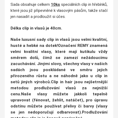
Sada obsahuje celkem
10ks
speciálních clip in hřebínků,
které jsou již připevněné k vlasovým pásům, takže stačí
jen nasadit a prodloužit si účes.
Délka clip in vlasů
je 40cm.
Naše luxusní sady clip in vlasů jsou velmi
kvalitní,
husté a hebké na dotek
!Označení
REMY
znamená
velmi kvalitní vlasy, které mají kutikulu vždy
směrem dolů, čímž se
zamezí nežádoucímu
zacuchávání
. Jinými slovy, všechny vlasy v našich
sadách jsou poskládané ve
směru jejich
přirozeného růstu
a ne náhodně jako u clip in
setů jiných výrobců.
Clip in hair jsou nejšetrnější
metodou prodlužování vlasů za nejnižší
cenu.
Naše vlasy můžete jakkoli tepelně
upravovat
(fénovat, žehlit, natáčet)
, pro úpravu
odstínu můžete používat přelivy či barvy (vlasy
se jen nedoporučují odbarvovat).Prodlužování