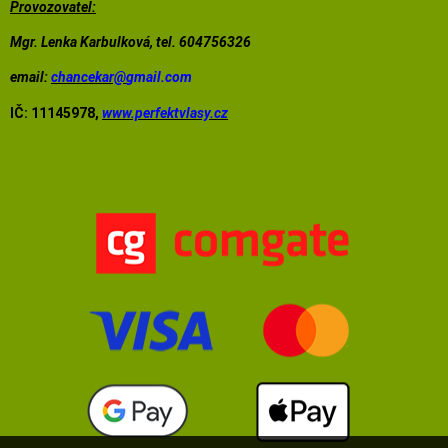
Provozovatel:
Mgr. Lenka Karbulková, tel. 604756326
email:
chancekar@
gmail.com
IČ: 11145978,
www.perfektvlasy.cz