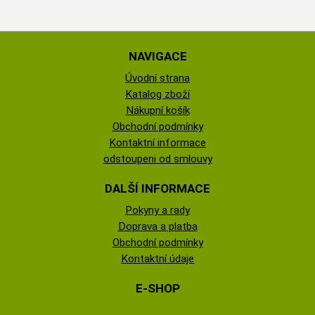
NAVIGACE
Úvodní strana
Katalog zboží
Nákupní košík
Obchodní podmínky
Kontaktní informace
odstoupeni od smlouvy
DALŠÍ INFORMACE
Pokyny a rady
Doprava a platba
Obchodní podmínky
Kontaktní údaje
E-SHOP