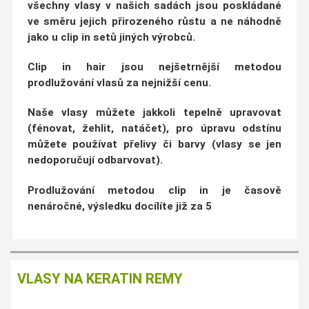
všechny vlasy v našich sadách jsou poskládané
ve
směru jejich přirozeného růstu
a ne náhodně
jako u clip in setů jiných výrobců.
Clip in hair jsou nejšetrnější metodou
prodlužování vlasů za nejnižší cenu.
Naše vlasy můžete jakkoli tepelně upravovat
(fénovat, žehlit, natáčet)
, pro úpravu odstínu
můžete používat přelivy či barvy (vlasy se jen
nedoporučují odbarvovat).
Prodlužování metodou clip in je
časově
nenáročné
, výsledku docílíte již za
5
VLASY NA KERATIN REMY