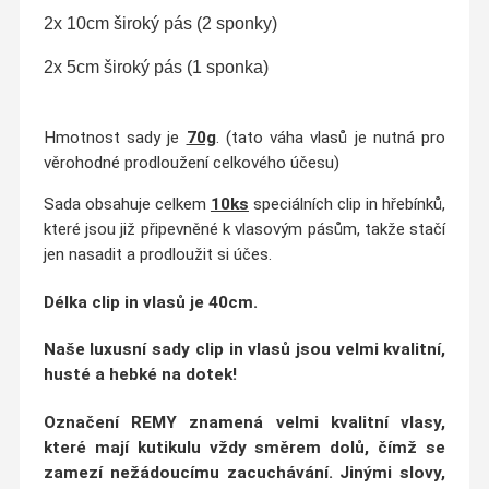
2x 10cm široký pás (2 sponky)
2x 5cm široký pás (1 sponka)
Hmotnost sady je
70g
. (tato váha vlasů je nutná pro
věrohodné prodloužení celkového účesu)
Sada obsahuje celkem
10ks
speciálních clip in hřebínků,
které jsou již připevněné k vlasovým pásům, takže stačí
jen nasadit a prodloužit si účes.
Délka clip in vlasů
je 40cm.
Naše luxusní sady clip in vlasů jsou velmi
kvalitní,
husté a hebké na dotek
!
Označení
REMY
znamená velmi kvalitní vlasy,
které mají kutikulu vždy směrem dolů, čímž se
zamezí nežádoucímu zacuchávání
. Jinými slovy,