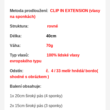
Metoda prodloužení:
CLIP IN EXTENSION (vlasy
na sponkách)
Struktura:
rovné
Délka:
40cm
Váha:
70g
Typ vlasů:
100% lidské vlasy
evropského typu
Odstín:
č. 4 / 33
melír hnědá/ bordo
(
shodné s obrázkem )
Balení obsahuje:
1x 20cm široký pás (4 sponky)
2x 15cm široký pás (3 sponky)