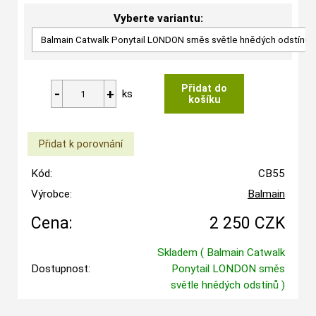
Vyberte variantu:
ks
Kód:
CB55
Výrobce:
Balmain
Cena:
2 250 CZK
Skladem
( Balmain Catwalk
Dostupnost:
Ponytail LONDON směs
světle hnědých odstínů )