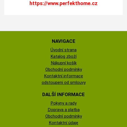
https://www.perfekthome.cz
NAVIGACE
Úvodní strana
Katalog zboží
Nákupní košík
Obchodní podmínky
Kontaktní informace
odstoupeni od smlouvy
DALŠÍ INFORMACE
Pokyny a rady
Doprava a platba
Obchodní podmínky
Kontaktní údaje