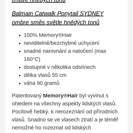
Balmain Catwalk Ponytail SYDNEY
ombre směs světle hnědých tonů
100% Memory®Hair
neviditelné/bezchybné uchycení
snadné narovnání a natočení (max
160°C)
dostupné v několika odstínech
délka vlasů 55 cm
váha 90 gramů
Patentovaný
Memory®Hair
byl vyvinut s
ohledem na všechny aspekty lidských vlasů.
Pocitově hebký, k nerozeznání od přírodních
vlasů. Snadno se ve vlasech ztratí a je téměř
nemožné ho rozeznat od lidských