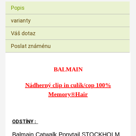
Popis
varianty
Váš dotaz
Poslat známénu
BALMAIN
Nádherný clip in culík/cop 100%
Memory®Hair
ODSTÍNY :
Balmain Catwalk Ponytail STOCKHOLM