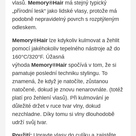
vlasů.
Memory®Hair
má stejný typický
„přírodní lesk“ jako lidské vlasy, protože má
podobně nepravidelný povrch s rozptýleným
odleskem.
Memory®Hair
lze kdykoliv kulmovat a žehlit
pomocí jakéhokoliv tepelného nástroje až do
160°C/320°F. Úžasná
výhoda
Memory®Hair
spočívá v tom, že si
pamatuje poslední techniku stylingu. To
znamená, že když je natočíte, zůstanou
natočené, dokud je znovu nenarovnáte. (totéž
platí pro žehlení vlasů). Při kulmování je
důležité držet v ruce tvar vlny, dokud
nezchladne. Díky tomu si vlny dlouhodobě
udrží svůj tvar.
Použití:
Upravte vlasy do culíku a zajistěte