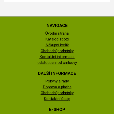
NAVIGACE
Úvodní strana
Katalog zboží
Nákupní košík
Obchodní podmínky
Kontaktní informace
odstoupeni od smlouvy
DALŠÍ INFORMACE
Pokyny a rady
Doprava a platba
Obchodní podmínky
Kontaktní údaje
E-SHOP