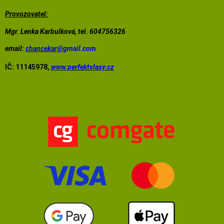
Provozovatel:
Mgr. Lenka Karbulková, tel. 604756326
email:
chancekar@
gmail.com
IČ: 11145978,
www.perfektvlasy.cz