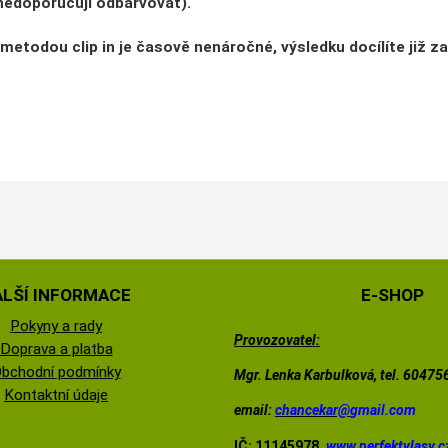
 nedoporučují odbarvovat).
metodou clip in je
časově nenáročné
, výsledku docílíte již z
ALŠÍ INFORMACE
E-SHOP
Pokyny a rady
Provozovatel:
Doprava a platba
bchodní podmínky
Mgr. Lenka Karbulková, tel. 6047
Kontaktní údaje
email:
chancekar@
gmail.com
IČ: 11145978,
www.perfektvlasy.c