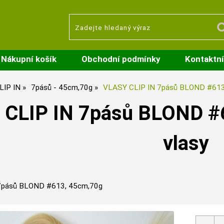
Nákupní košík
Obchodní podmínky
Kontaktní
LIP IN
7pásů - 45cm,70g
VLASY CLIP IN 7pásů BLOND #613
CLIP IN 7pásů BLOND #6
vlasy
7pásů BLOND #613, 45cm,70g