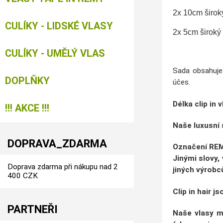
2x 10cm širok
CULÍKY - LIDSKÉ VLASY
2x 5cm široký
CULÍKY - UMĚLÝ VLAS
Sada obsahuj
DOPLŇKY
účes.
Délka clip in 
!!! AKCE !!!
Naše luxusní 
DOPRAVA_ZDARMA
Označení
RE
Jinými slovy,
Doprava zdarma při nákupu nad 2
jiných výrobc
400 CZK
Clip in hair 
PARTNEŘI
Naše vlasy m