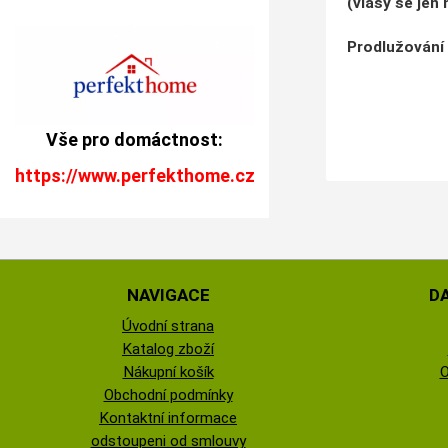
(vlasy se jen
Prodlužování 
Vše pro domáctnost:
https://www.perfekthome.cz
NAVIGACE
D
Úvodní strana
Katalog zboží
Nákupní košík
O
Obchodní podmínky
Kontaktní informace
odstoupeni od smlouvy