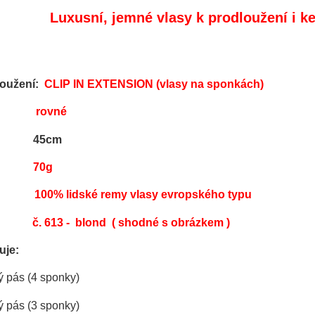
Luxusní, jemné vlasy
k prodloužení i
ke
loužení:
CLIP IN EXTENSION (vlasy na sponkách)
ura:
rovné
: 45cm
70g
100% lidské remy vlasy evropského typu
č. 613 - blond
( shodné s obrázkem )
ahuje:
ý pás (4 sponky)
ý pás (3 sponky)