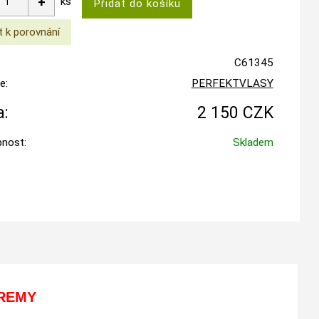
ks
C61345
e:
PERFEKTVLASY
:
2 150 CZK
nost:
Skladem
 REMY