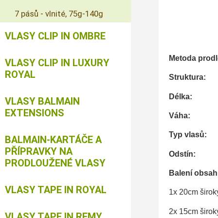
7 pásů - vlnité, 75g-140g
VLASY CLIP IN OMBRE
Metoda prod
VLASY CLIP IN LUXURY
ROYAL
Strukt
Délka
VLASY BALMAIN
EXTENSIONS
Váha:
Typ vlasů:
BALMAIN-KARTÁČE A
PŘÍPRAVKY NA
Odstín:
PRODLOUŽENÉ VLASY
Balení obs
VLASY TAPE IN ROYAL
1x 20cm širok
2x 15cm širok
VLASY TAPE IN REMY