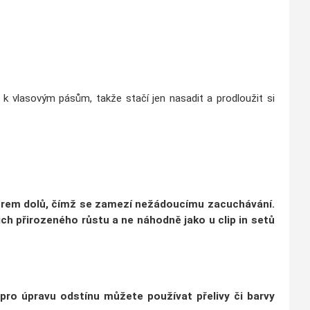
né k vlasovým pásům, takže stačí jen nasadit a prodloužit si
ěrem dolů, čímž se
zamezí nežádoucímu zacuchávání
.
ich přirozeného růstu
a ne náhodně jako u clip in setů
 pro úpravu odstínu můžete používat přelivy či barvy