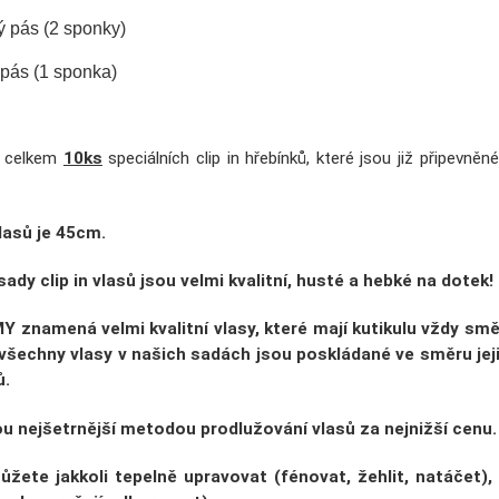
ý pás (2 sponky)
 pás (1 sponka)
e celkem
10ks
speciálních clip in hřebínků, které jsou již připevně
vlasů
je 45cm.
sady clip in vlasů jsou velmi
kvalitní, husté a hebké na dotek
!
MY
znamená velmi kvalitní vlasy, které mají kutikulu vždy sm
 všechny vlasy v našich sadách jsou poskládané ve
směru jej
ů.
jsou nejšetrnější metodou prodlužování vlasů za nejnižší cenu.
ůžete jakkoli tepelně upravovat
(fénovat, žehlit, natáčet)
,