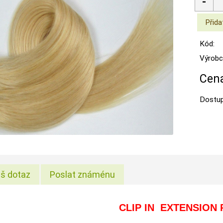
Kód:
Výrobc
Cena
Dostup
š dotaz
Poslat známénu
CLIP IN EXTENSION