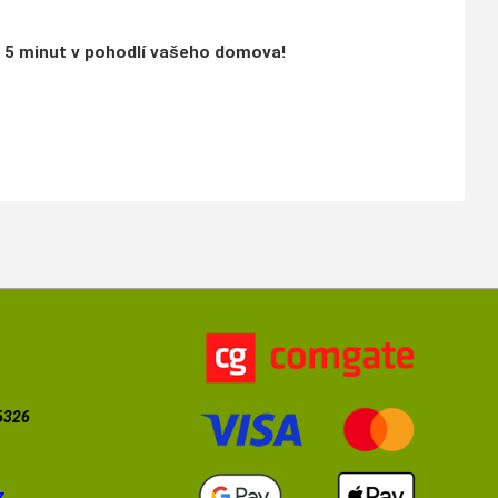
a
5 minut v pohodlí vašeho domova!
56326
z