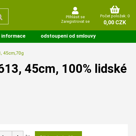
Počet položek: 0
Přihlásit se
Zaregistrovat se
0,00 CZK
 informace
odstoupeni od smlouvy
, 45cm,70g
13, 45cm, 100% lidské