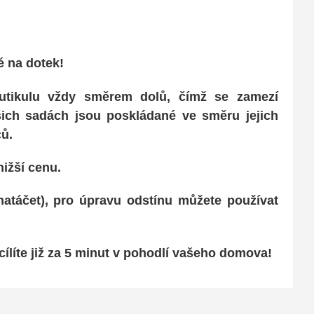
ké na dotek
!
 kutikulu vždy směrem dolů, čímž se
zamezí
ašich sadách jsou poskládané ve
směru jejich
ců.
nižší cenu.
natáčet)
, pro úpravu odstínu můžete používat
ílíte již za
5 minut v pohodlí vašeho domova!