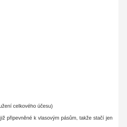
oužení celkového účesu)
u již připevněné k vlasovým pásům, takže stačí jen