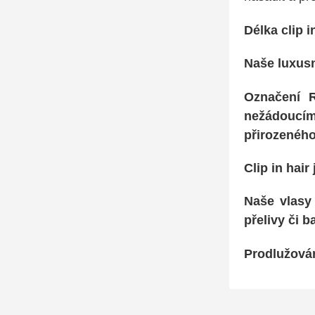
Délka clip i
Naše luxusn
Označení
nežádoucím
přirozeného
Clip in hai
Naše vlasy
přelivy či 
Prodlužován