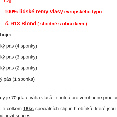
75g
100% lidské remy vlasy
evropského typu
č. 613 Blond
( shodné s obrázkem )
sahuje:
ký pás (4 sponky)
ký pás (3 sponky)
ký pás (2 sponky)
ý pás (1 sponka)
y je 70g(tato váha vlasů je nutná pro věrohodné prodl
uje celkem
15ks
speciálních clip in hřebínků, které jso
dloužit si účes.