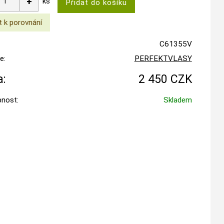
ks
C61355V
e:
PERFEKTVLASY
:
2 450 CZK
nost:
Skladem