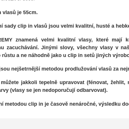
n vlasů je 55cm.
í sady clip in vlasů jsou velmi
kvalitní, husté a heb
REMY
znamená velmi kvalitní vlasy, které mají
u zacuchávání
. Jinými slovy, všechny vlasy v n
 růstu
a ne náhodně jako u clip in setů jiných výrob
r jsou nejšetrnější metodou prodlužování vlasů za nej
 můžete jakkoli tepelně upravovat
(fénovat, žehlit, 
barvy (vlasy se jen nedoporučují odbarvovat).
í metodou clip in je
časově nenáročné
, výsledku doc