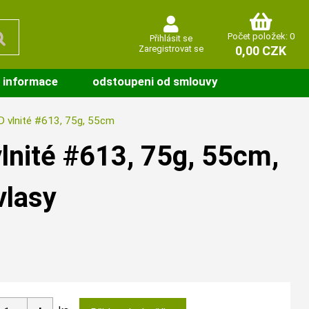
Počet položek: 0
Přihlásit se
Zaregistrovat se
0,00 CZK
 informace
odstoupeni od smlouvy
vlnité #613, 75g, 55cm
nité #613, 75g, 55cm,
vlasy