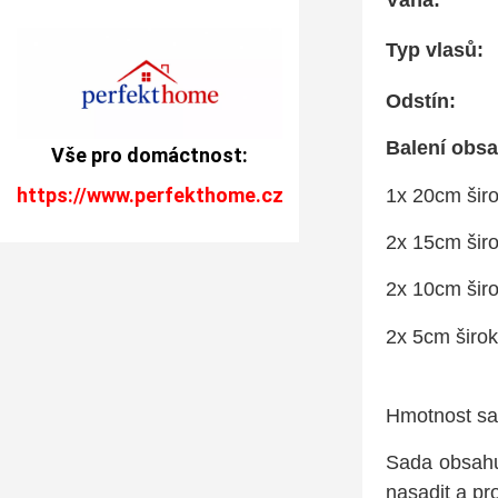
Váha:
Typ vlasů:
Odstín:
Balení ob
Vše pro domáctnost:
https://www.perfekthome.cz
1x 20cm širo
2x 15cm širo
2x 10cm širo
2x 5cm širok
Hmotnost sad
Sada obsah
nasadit a pro