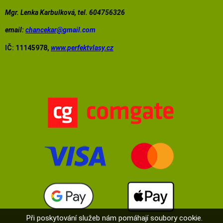
Mgr. Lenka Karbulková, tel. 604756326
email:
chancekar@
gmail.com
IČ: 11145978,
www.perfektvlasy.cz
Při poskytování služeb nám pomáhají soubory cookie.