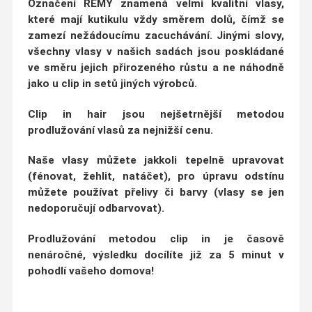
Označení
REMY
znamená velmi kvalitní vlasy,
které mají kutikulu vždy směrem dolů, čímž se
zamezí nežádoucímu zacuchávání
. Jinými slovy,
všechny vlasy v našich sadách jsou poskládané
ve
směru jejich přirozeného růstu
a ne náhodně
jako u clip in setů jiných výrobců.
Clip in hair jsou nejšetrnější metodou
prodlužování vlasů za nejnižší cenu.
Naše vlasy můžete jakkoli tepelně upravovat
(fénovat, žehlit, natáčet)
, pro úpravu odstínu
můžete používat přelivy či barvy (vlasy se jen
nedoporučují odbarvovat).
Prodlužování metodou clip in je
časově
nenáročné
, výsledku docílíte již za
5 minut v
pohodlí vašeho domova!