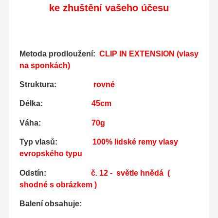
ke zhuštění vašeho účesu
Metoda prodloužení:
CLIP IN EXTENSION (vlasy
na sponkách)
Struktura:
rovné
Délka:
45
cm
Váha:
70g
Typ vlasů:
100% lidské remy vlasy
evropského typu
Odstín:
č. 12 - světle hnědá
(
shodné s obrázkem )
Balení obsahuje: