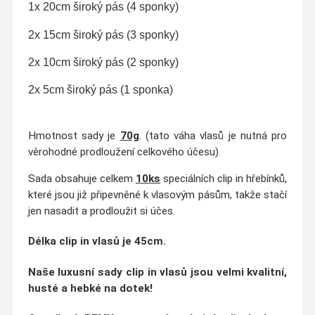
1x 20cm široký pás (4 sponky)
2x 15cm široký pás (3 sponky)
2x 10cm široký pás (2 sponky)
2x 5cm široký pás (1 sponka)
Hmotnost sady je
70g
. (tato váha vlasů je nutná pro
věrohodné prodloužení celkového účesu)
Sada obsahuje celkem
10ks
speciálních clip in hřebínků,
které jsou již připevněné k vlasovým pásům, takže stačí
jen nasadit a prodloužit si účes.
Délka clip in vlasů
je 45cm.
Naše luxusní sady clip in vlasů jsou velmi
kvalitní,
husté a hebké na dotek
!