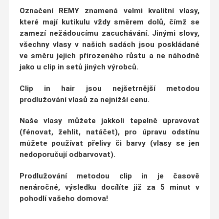
Označení
REMY
znamená velmi kvalitní vlasy,
které mají kutikulu vždy směrem dolů, čímž se
zamezí nežádoucímu zacuchávání
. Jinými slovy,
všechny vlasy v našich sadách jsou poskládané
ve
směru jejich přirozeného růstu
a ne náhodně
jako u clip in setů jiných výrobců.
Clip in hair jsou nejšetrnější metodou
prodlužování vlasů za nejnižší cenu.
Naše vlasy můžete jakkoli tepelně upravovat
(fénovat, žehlit, natáčet)
, pro úpravu odstínu
můžete používat přelivy či barvy (vlasy se jen
nedoporučují odbarvovat).
Prodlužování metodou clip in je
časově
nenáročné
, výsledku docílíte již za
5 minut v
pohodlí vašeho domova!