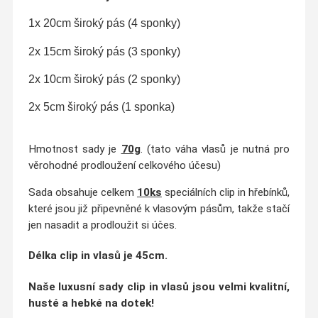
1x 20cm široký pás (4 sponky)
2x 15cm široký pás (3 sponky)
2x 10cm široký pás (2 sponky)
2x 5cm široký pás (1 sponka)
Hmotnost sady je
70g
. (tato váha vlasů je nutná pro
věrohodné prodloužení celkového účesu)
Sada obsahuje celkem
10ks
speciálních clip in hřebínků,
které jsou již připevněné k vlasovým pásům, takže stačí
jen nasadit a prodloužit si účes.
Délka clip in vlasů
je 45cm.
Naše luxusní sady clip in vlasů jsou velmi
kvalitní,
husté a hebké na dotek
!