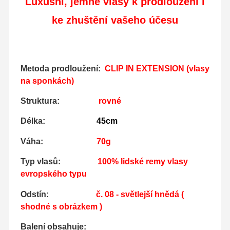
Luxusní, jemné vlasy
k prodloužení i
ke zhuštění vašeho účesu
Metoda prodloužení:
CLIP IN EXTENSION (vlasy
na sponkách)
Struktura:
rovné
Délka:
45cm
Váha:
70g
Typ vlasů:
100% lidské remy vlasy
evropského typu
Odstín:
č. 08 - světlejší hnědá
(
shodné s obrázkem )
Balení obsahuje: