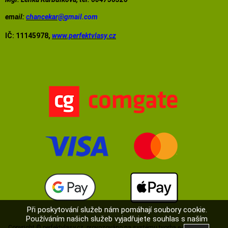
email:
chancekar@
gmail.com
IČ: 11145978,
www.perfektvlasy.cz
Při poskytování služeb nám pomáhají soubory cookie.
Používáním našich služeb vyjadřujete souhlas s naším
Copyright ©
perfektvlasy.cz
,
provozováno na systému
tvorba e-shopu