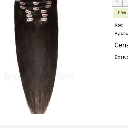
Kód:
Výrobc
Cena
Dostup