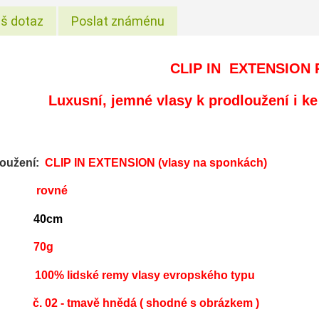
š dotaz
Poslat známénu
CLIP IN EXTENSION
Luxusní, jemné vlasy
k prodloužení i
ke
loužení:
CLIP IN EXTENSION (vlasy na sponkách)
ura:
rovné
a:
40cm
70g
100% lidské remy vlasy evropského typu
č. 02 - tmavě hnědá
( shodné s obrázkem )