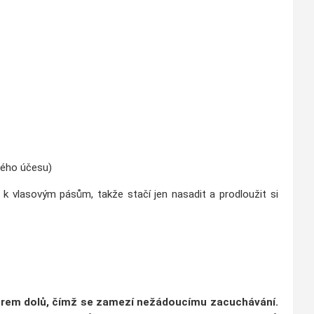
vého účesu)
né k vlasovým pásům, takže stačí jen nasadit a prodloužit si
ěrem dolů, čímž se
zamezí nežádoucímu zacuchávání
.