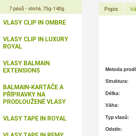
7 pásů - vlnité, 75g-140g
Popis
Vá
VLASY CLIP IN OMBRE
VLASY CLIP IN LUXURY
ROYAL
VLASY BALMAIN
EXTENSIONS
Metoda prod
Strukt
BALMAIN-KARTÁČE A
Délk
PŘÍPRAVKY NA
PRODLOUŽENÉ VLASY
Váha:
Typ vlasů:
VLASY TAPE IN ROYAL
Odstín:
VLASY TAPE IN REMY