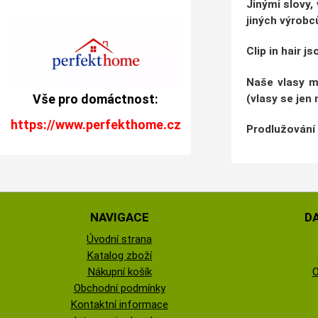
Jinými slovy,
jiných výrobc
Clip in hair 
Naše vlasy m
Vše pro domáctnost:
(vlasy se jen
https://www.perfekthome.cz
Prodlužování 
NAVIGACE
D
Úvodní strana
Katalog zboží
Nákupní košík
O
Obchodní podmínky
Kontaktní informace