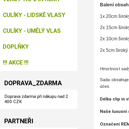
Balení obs
CULÍKY - LIDSKÉ VLASY
1x 20cm širok
2x 15cm širok
CULÍKY - UMĚLÝ VLAS
2x 10cm širok
DOPLŇKY
2x 5cm široký
!!! AKCE !!!
Hmotnost sady
Sada obsahuj
DOPRAVA_ZDARMA
účes.
Doprava zdarma při nákupu nad 2
Délka clip in 
400 CZK
Naše luxusní 
PARTNEŘI
Označení
RE