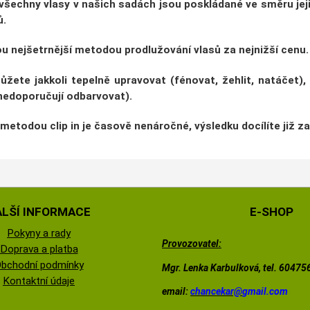
 všechny vlasy v našich sadách jsou poskládané ve
směru jej
ů.
jsou nejšetrnější metodou prodlužování vlasů za nejnižší cenu.
ůžete jakkoli tepelně upravovat
(fénovat, žehlit, natáčet)
,
 nedoporučují odbarvovat).
metodou clip in je
časově nenáročné
, výsledku docílíte již z
ALŠÍ INFORMACE
E-SHOP
Pokyny a rady
Provozovatel:
Doprava a platba
bchodní podmínky
Mgr. Lenka Karbulková, tel. 6047
Kontaktní údaje
email:
chancekar@
gmail.com