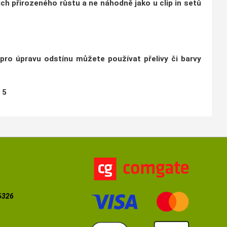
ich přirozeného růstu
a ne náhodně jako u clip in setů
 pro úpravu odstínu můžete používat přelivy či barvy
a
5
56326