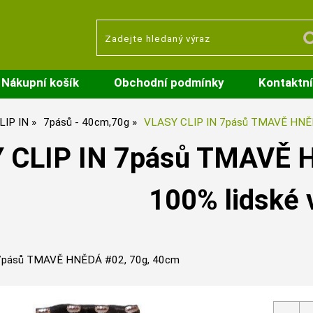
Nákupní košík
Obchodní podmínky
Kontaktní
LIP IN
7pásů - 40cm,70g
VLASY CLIP IN 7pásů TMAVĚ HNĚ
 CLIP IN 7pásů TMAVĚ H
100% lidské 
7pásů TMAVĚ HNĚDÁ #02, 70g, 40cm