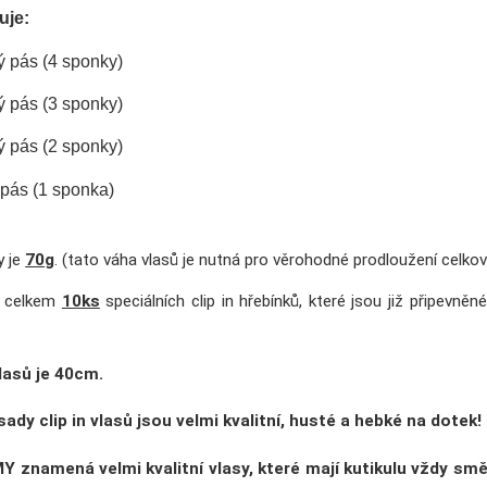
ahuje:
ý pás (4 sponky)
ý pás (3 sponky)
ý pás (2 sponky)
 pás (1 sponka)
 je
70g
. (tato váha vlasů je nutná pro věrohodné prodloužení celko
e celkem
10ks
speciálních clip in hřebínků, které jsou již připevně
vlasů
je 40cm.
sady clip in vlasů jsou velmi
kvalitní, husté a hebké na dotek
!
MY
znamená velmi kvalitní vlasy, které mají kutikulu vždy sm