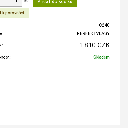
ks
C240
e:
PERFEKTVLASY
:
1 810 CZK
nost:
Skladem