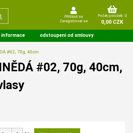
Počet položek: 0
Přihlásit se
Zaregistrovat se
0,00 CZK
 informace
odstoupeni od smlouvy
DÁ #02, 70g, 40cm
NĚDÁ #02, 70g, 40cm,
vlasy