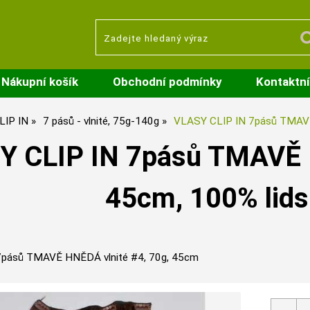
Nákupní košík
Obchodní podmínky
Kontaktní
LIP IN
7 pásů - vlnité, 75g-140g
VLASY CLIP IN 7pásů TMAVĚ
Y CLIP IN 7pásů TMAVĚ H
45cm, 100% lids
7pásů TMAVĚ HNĚDÁ vlnité #4, 70g, 45cm