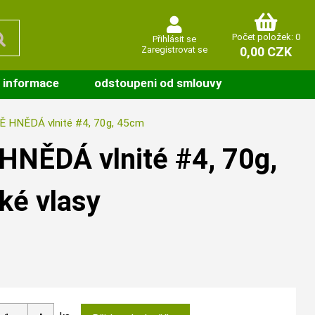
Počet položek: 0
Přihlásit se
Zaregistrovat se
0,00 CZK
 informace
odstoupeni od smlouvy
 HNĚDÁ vlnité #4, 70g, 45cm
NĚDÁ vlnité #4, 70g,
ké vlasy