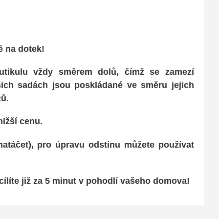
ké na dotek
!
 kutikulu vždy směrem dolů, čímž se
zamezí
ašich sadách jsou poskládané ve
směru jejich
ců.
nižší cenu.
natáčet)
, pro úpravu odstínu můžete používat
ílíte již za
5 minut v pohodlí vašeho domova!