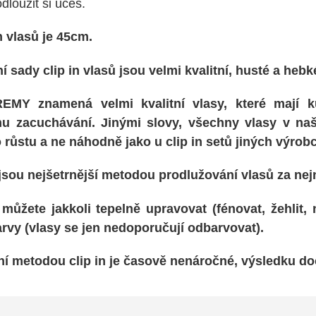
dloužit si účes.
n vlasů
je 45cm.
í sady clip in vlasů jsou velmi
kvalitní, husté a heb
REMY
znamená velmi kvalitní vlasy, které mají
u zacuchávání
. Jinými slovy, všechny vlasy v n
 růstu
a ne náhodně jako u clip in setů jiných výrob
r jsou nejšetrnější metodou prodlužování vlasů za nej
 můžete jakkoli tepelně upravovat
(fénovat, žehlit, 
barvy (vlasy se jen nedoporučují odbarvovat).
í metodou clip in je
časově nenáročné
, výsledku doc