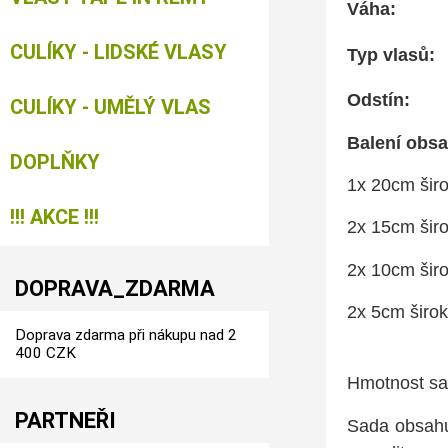
Váha:
CULÍKY - LIDSKÉ VLASY
Typ vlasů:
Odstín:
CULÍKY - UMĚLÝ VLAS
Balení ob
DOPLŇKY
1x 20cm širo
!!! AKCE !!!
2x 15cm širo
2x 10cm širo
DOPRAVA_ZDARMA
2x 5cm širok
Doprava zdarma při nákupu nad 2
400 CZK
Hmotnost sad
PARTNEŘI
Sada obsah