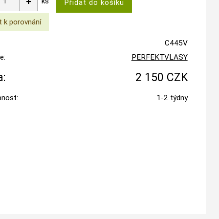
ks
C445V
e:
PERFEKTVLASY
:
2 150 CZK
nost:
1-2 týdny