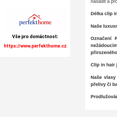
nasadit a pro
Délka clip i
Naše luxusn
Vše pro domáctnost:
Označení
nežádoucím
https://www.perfekthome.cz
přirozeného
Clip in hai
Naše vlasy
přelivy či 
Prodlužován