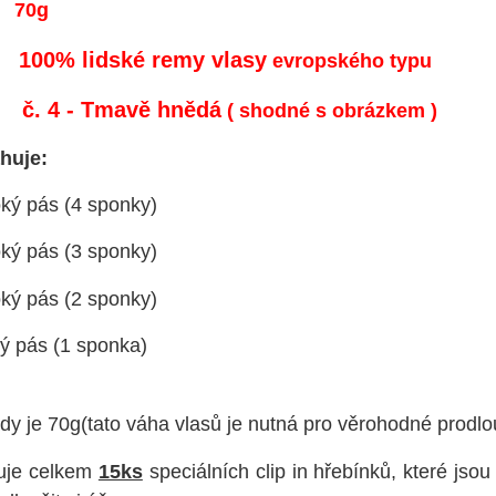
70g
100% lidské remy vlasy
evropského typu
č. 4 - Tmavě hnědá
( shodné s obrázkem )
sahuje:
ký pás (4 sponky)
ký pás (3 sponky)
ký pás (2 sponky)
ý pás (1 sponka)
y je 70g(tato váha vlasů je nutná pro věrohodné prodl
uje celkem
15ks
speciálních clip in hřebínků, které jso