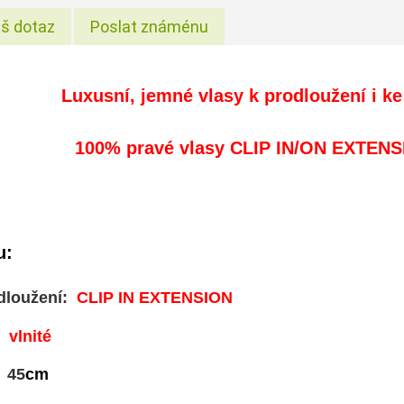
š dotaz
Poslat známénu
Luxusní, jemné vlasy
k prodloužení i
ke
100% pravé vlasy CLIP IN/ON EXTENS
u:
dloužení:
CLIP IN EXTENSION
:
vlnité
45
cm