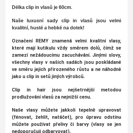
Délka clip in vlasů
je 60cm.
Naše luxusní sady clip in vlasů jsou velmi
kvalitní, husté a hebké na dotek
!
Označení
REMY
znamená velmi kvalitní vlasy,
které mají kutikulu vždy směrem dolů, čímž se
zamezí nežádoucímu zacuchávání
. Jinými slovy,
všechny vlasy v našich sadách jsou poskládané
ve
směru jejich přirozeného růstu
a ne náhodně
jako u clip in setů jiných výrobců.
Clip in hair jsou nejšetrnější metodou
prodlužování vlasů za nejnižší cenu.
Naše vlasy můžete jakkoli tepelně upravovat
(fénovat, žehlit, natáčet)
, pro úpravu odstínu
můžete používat přelivy či barvy (vlasy se jen
nedoporučují odbarvovat).