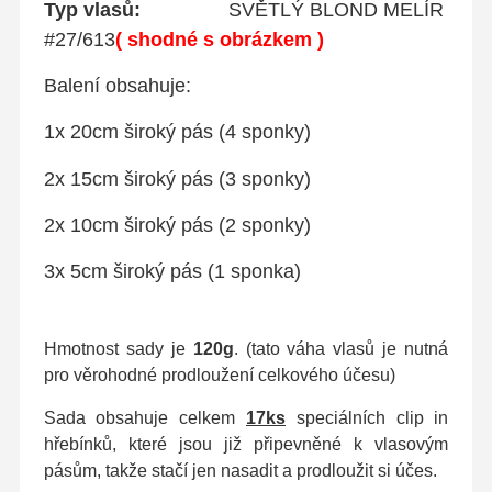
Typ vlasů:
SVĚTLÝ BLOND MELÍR
#27/613
( shodné s obrázkem )
Balení obsahuje:
1x 20cm široký pás (4 sponky)
2x 15cm široký pás (3 sponky)
2x 10cm široký pás (2 sponky)
3x 5cm široký pás (1 sponka)
Hmotnost sady je
120
g
. (tato váha vlasů je nutná
pro věrohodné prodloužení celkového účesu)
Sada obsahuje celkem
17ks
speciálních clip in
hřebínků, které jsou již připevněné k vlasovým
pásům, takže stačí jen nasadit a prodloužit si účes.