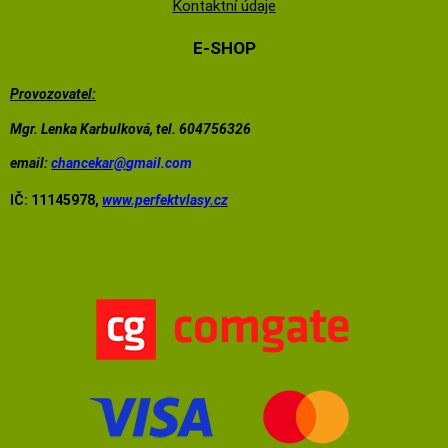
Kontaktní údaje
E-SHOP
Provozovatel:
Mgr. Lenka Karbulková, tel. 604756326
email:
chancekar@
gmail.com
IČ: 11145978,
www.perfektvlasy.cz