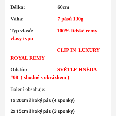
Délka: 60cm
Váha:
7 pásů 130g
Typ vlasů:
100% lidské remy
vlasy typu
CLIP IN LUXURY
ROYAL REMY
Odstín:
SVĚTLE HNĚDÁ
#08
( shodné s obrázkem )
Balení obsahuje:
1x 20cm široký pás (4 sponky)
2x 15cm široký pás (3 sponky)