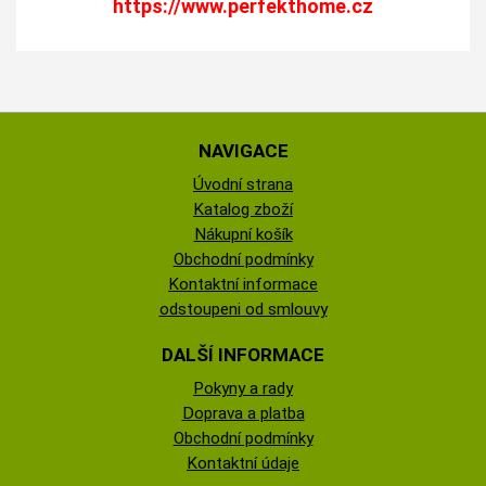
https://www.perfekthome.cz
NAVIGACE
Úvodní strana
Katalog zboží
Nákupní košík
Obchodní podmínky
Kontaktní informace
odstoupeni od smlouvy
DALŠÍ INFORMACE
Pokyny a rady
Doprava a platba
Obchodní podmínky
Kontaktní údaje