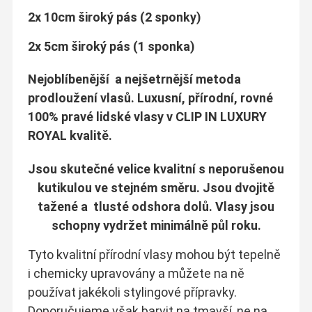
2x 10cm široký pás (2 sponky)
2x 5cm široký pás (1 sponka)
Nejoblíbenější a nejšetrnější metoda
prodloužení vlasů.
Luxusní, přírodní, rovné
100% pravé lidské vlasy v CLIP IN LUXURY
ROYAL
kvalitě.
Jsou skutečné velice kvalitní s neporušenou
kutikulou ve stejném směru.
J
sou dvojitě
tažené a tlusté odshora dolů.
Vlasy jsou
schopny vydržet minimálně půl roku.
Tyto kvalitní přírodní vlasy mohou být tepelně
i chemicky upravovány a můžete na ně
používat jakékoli stylingové přípravky.
Doporučujeme však barvit na tmavší, ne na