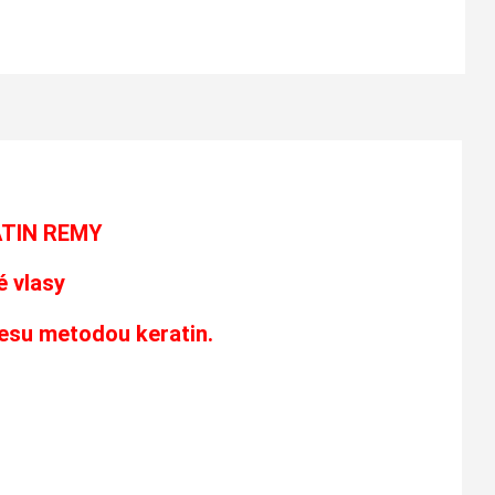
ATIN REMY
 vlasy
česu metodou keratin.