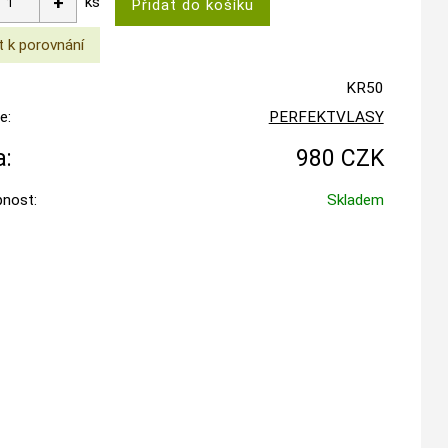
ks
KR50
e:
PERFEKTVLASY
:
980 CZK
nost:
Skladem