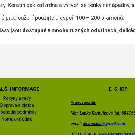
asy. Keratin pak zatvrdne a vytvoří se tenký nenápadný, a
né prodloužení použijte alespoň 100 – 200 pramenů.
lasy jsou
dostupné v mnoha
různých odstínech, délká
ALŠÍ INFORMACE
E-SHOP
Pokyny a rady
Provozovatel:
Doprava a platba
bchodní podmínky
Mgr. Lenka Karbulková, tel. 6047
Kontaktní údaje
email:
chancekar@
gmail.com
IČ: 11145978,
www.perfektvlasy.c