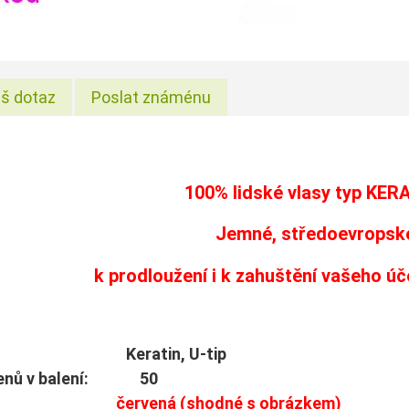
š dotaz
Poslat známénu
100% lidské vlasy typ
KER
Jemné, středoevropské
k prodloužení i k zahuštění vašeho ú
: Keratin, U-tip
menů v balení: 50
rva:
červená (shodné s obrázkem)