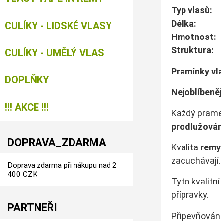
Typ vlas
Dé
CULÍKY - LIDSKÉ VLASY
Hmotno
Struk
CULÍKY - UMĚLÝ VLAS
Pramínky vla
DOPLŇKY
Nejoblíbeně
!!! AKCE !!!
Každý pram
prodlužován
DOPRAVA_ZDARMA
Kvalita
remy
zacuchávají.
Doprava zdarma při nákupu nad 2
400 CZK
Tyto kvalitn
přípravky.
PARTNEŘI
Připevňování