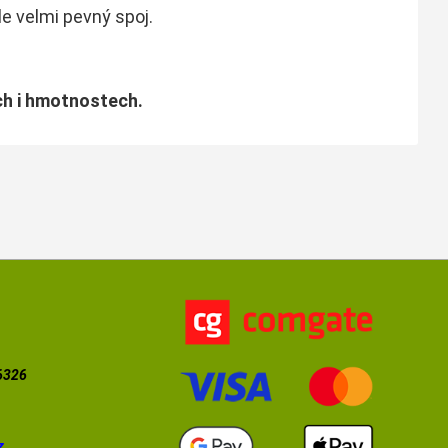
le velmi pevný spoj.
ch i hmotnostech.
56326
z