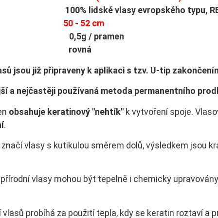
ů: 100% lidské vlasy evropského typu, R
lka:
50 - 52 cm
st: 0,5g / pramen
tura: rovná
sů jsou již připraveny k aplikaci s tzv. U-tip zakončení
jší a nejčastěji používaná metoda permanentního prodl
en
obsahuje keratinový "nehtík"
k vytvoření spoje. Vlas
í
.
značí vlasy s kutikulou směrem dolů, výsledkem jsou kr
í přírodní vlasy mohou být tepelně i chemicky upravovány
 vlasů probíhá za použití tepla, kdy se keratin roztaví a 