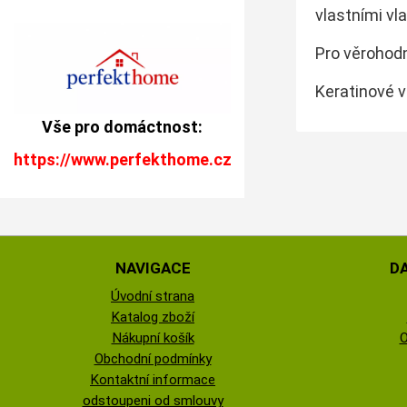
vlastními vl
Pro věrohod
Keratinové v
Vše pro domáctnost:
https://www.perfekthome.cz
NAVIGACE
D
Úvodní strana
Katalog zboží
Nákupní košík
O
Obchodní podmínky
Kontaktní informace
odstoupeni od smlouvy