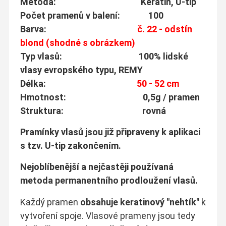
Metoda: Keratin, U-tip
Počet pramenů v balení: 100
Barva:
č. 22 - odstín
blond (shodné s obrázkem)
Typ vlasů: 100% lidské
vlasy evropského typu, REMY
Délka:
50 - 52 cm
Hmotnost: 0,5g / pramen
Struktura: rovná
Pramínky vlasů jsou již připraveny k aplikaci
s tzv. U-tip zakončením.
Nejoblíbenější a nejčastěji používaná
metoda permanentního prodloužení vlasů.
Každý pramen
obsahuje keratinový "nehtík"
k
vytvoření spoje. Vlasové prameny jsou tedy