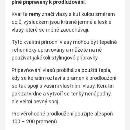
plně připraveny k prodlužování
.
Kvalita
remy
značí vlasy s kutikulou směrem
dolů, výsledkem jsou krásné jemné a lesklé
vlasy, které se méně zacuchávají.
Tyto kvalitní přírodní vlasy mohou být tepelně
i chemicky upravovány a můžete na ně
používat jakékoli stylingové přípravky.
Připevňování vlasů probíhá za použití tepla,
kdy se keratin roztaví a pramen k prodloužení
se tak spojí s vašimi vlastními vlasy. Keratin
pak zatvrdne a vytvoří se tenký nenápadný,
ale velmi pevný spoj.
Pro věrohodné prodloužení použijte alespoň
100 – 200 pramenů.