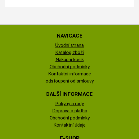
NAVIGACE
Úvodní strana
Katalog zboží
Nákupní košík
Obchodní podmínky
Kontaktní informace
odstoupeni od smlouvy
DALŠÍ INFORMACE
Pokyny a rady
Doprava a platba
Obchodní podmínky
Kontaktní údaje
E-SHOP