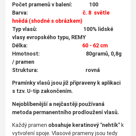
Počet pramenů v balení: 100
Barva:
č. 8 světle
hnědá (shodné s obrázkem)
Typ vlasů: 100% lidské
vlasy evropského typu, REMY
Délka:
60 - 62 cm
Hmotnost: 80gramů, 0,8g
/ pramen
Struktura: rovná
Pramínky vlasů jsou již připraveny k aplikaci
s tzv. U-tip zakončením.
Nejoblíbenější a nejčastěji používaná
metoda permanentního prodloužení vlasů.
Každý pramen
obsahuje keratinový "nehtík"
k
vytvoření spoje. Vlasové prameny jsou tedy