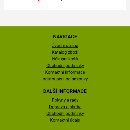
NAVIGACE
Úvodní strana
Katalog zboží
Nákupní košík
Obchodní podmínky
Kontaktní informace
odstoupeni od smlouvy
DALŠÍ INFORMACE
Pokyny a rady
Doprava a platba
Obchodní podmínky
Kontaktní údaje