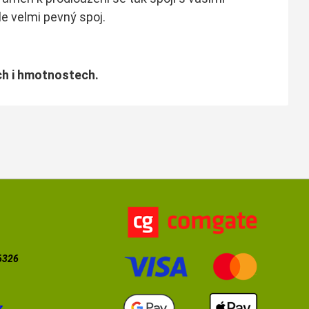
le velmi pevný spoj.
ch i hmotnostech.
56326
z