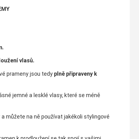
EMY
m.
oužení vlasů.
ové prameny jsou tedy
plně připraveny k
ásné jemné a lesklé vlasy, které se méně
 a můžete na ně používat jakékoli stylingové
pramen k prodloužení se tak spojí s vašimi