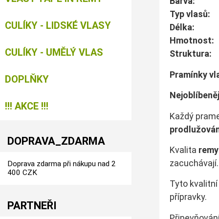
Ba
Typ vlas
CULÍKY - LIDSKÉ VLASY
Dé
Hmotnos
CULÍKY - UMĚLÝ VLAS
Struk
Pramínky vla
DOPLŇKY
Nejoblíbeně
!!! AKCE !!!
Každý pram
prodlužován
DOPRAVA_ZDARMA
Kvalita
remy
zacuchávají.
Doprava zdarma při nákupu nad 2
400 CZK
Tyto kvalitn
přípravky.
PARTNEŘI
Připevňování