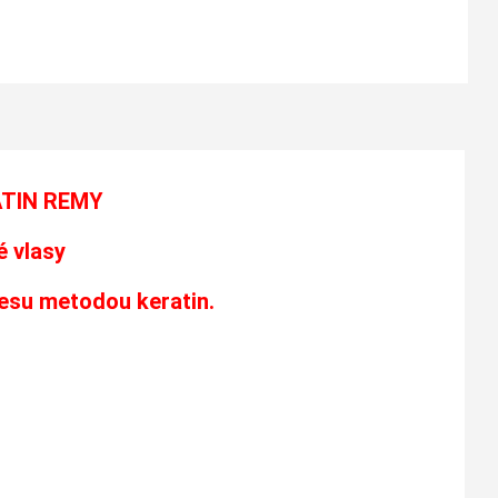
ATIN REMY
 vlasy
česu metodou keratin.