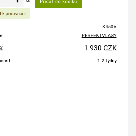
ks
K450V
e:
PERFEKTVLASY
:
1 930 CZK
nost:
1-2 týdny