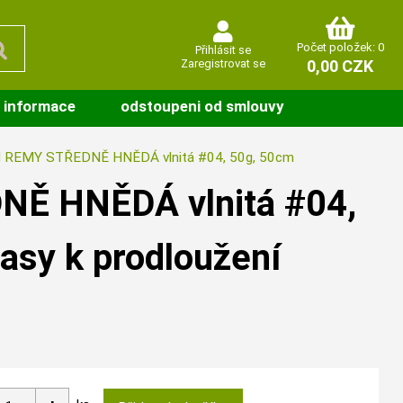
Počet položek: 0
Přihlásit se
Zaregistrovat se
0,00 CZK
 informace
odstoupeni od smlouvy
REMY STŘEDNĚ HNĚDÁ vlnitá #04, 50g, 50cm
Ě HNĚDÁ vlnitá #04,
asy k prodloužení