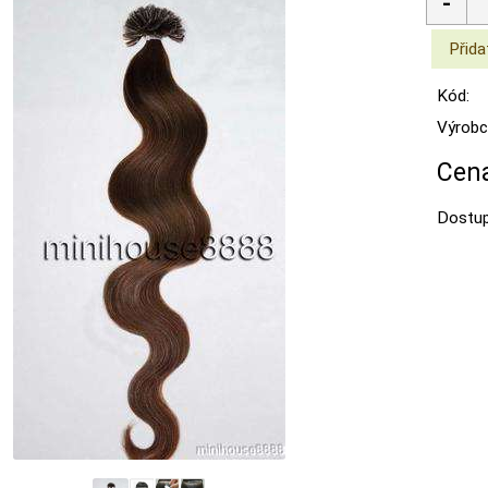
Kód:
Výrobc
Cena
Dostup