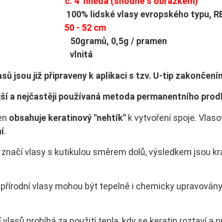
rva:
č. 4 hnědá (shodné s obrázkem)
ů: 100% lidské vlasy evropského typu, R
lka:
50 - 52 cm
t: 50gramů, 0,5g / pramen
tura: vlnitá
sů jsou již připraveny k aplikaci s tzv. U-tip zakončení
jší a nejčastěji používaná metoda permanentního prodl
en
obsahuje keratinový "nehtík"
k vytvoření spoje. Vlas
í
.
značí vlasy s kutikulou směrem dolů, výsledkem jsou kr
í přírodní vlasy mohou být tepelně i chemicky upravovány
 vlasů probíhá za použití tepla, kdy se keratin roztaví a 