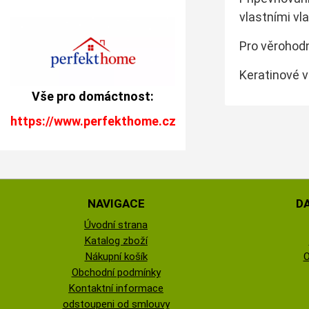
vlastními vl
Pro věrohod
Keratinové v
Vše pro domáctnost:
https://www.perfekthome.cz
NAVIGACE
D
Úvodní strana
Katalog zboží
Nákupní košík
O
Obchodní podmínky
Kontaktní informace
odstoupeni od smlouvy