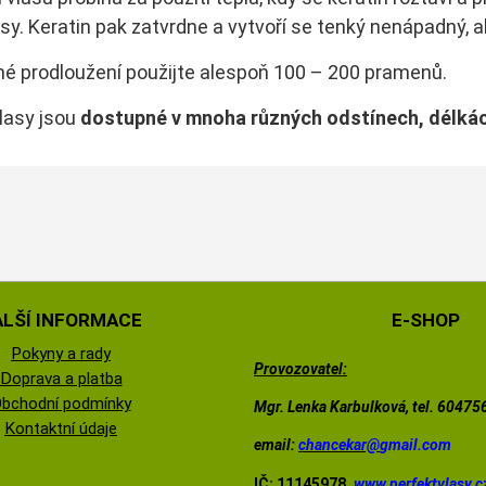
asy. Keratin pak zatvrdne a vytvoří se tenký nenápadný, a
né prodloužení použijte alespoň 100 – 200 pramenů.
lasy jsou
dostupné v mnoha
různých odstínech, délká
ALŠÍ INFORMACE
E-SHOP
Pokyny a rady
Provozovatel:
Doprava a platba
bchodní podmínky
Mgr. Lenka Karbulková, tel. 6047
Kontaktní údaje
email:
chancekar@
gmail.com
IČ: 11145978,
www.perfektvlasy.c