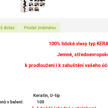
š dotaz
Poslat známénu
100% lidské vlasy typ
KER
Jemné, středoevropské
k prodloužení i k zahuštění vašeho ú
: Keratin, U-tip
menů v balení: 100