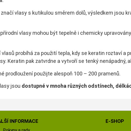
í
.
značí vlasy s kutikulou směrem dolů, výsledkem jsou kr
í přírodní vlasy mohou být tepelně i chemicky upravovány
 vlasů probíhá za použití tepla, kdy se keratin roztaví a 
asy. Keratin pak zatvrdne a vytvoří se tenký nenápadný, a
né prodloužení použijte alespoň 100 – 200 pramenů.
lasy jsou
dostupné v mnoha
různých odstínech, délká
ALŠÍ INFORMACE
E-SHOP
Pokyny a rady