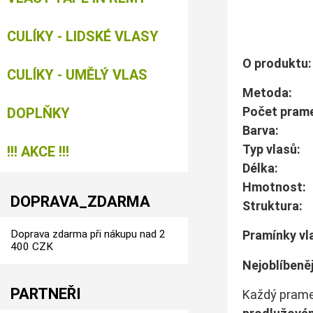
CULÍKY - LIDSKÉ VLASY
O produktu:
CULÍKY - UMĚLÝ VLAS
Metoda
Počet pra
DOPLŇKY
Ba
Typ vlas
!!! AKCE !!!
Dé
Hmotno
DOPRAVA_ZDARMA
Struk
Doprava zdarma při nákupu nad 2
Pramínky vla
400 CZK
Nejoblíbeně
PARTNEŘI
Každý pram