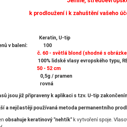
Jemné, středoevropské
k prodloužení i k zahuštění vašeho ú
: Keratin, U-tip
menů v balení: 100
rva:
č. 60 - světlá blond (shodné s obrázk
ů: 100% lidské vlasy evropského typu, R
lka:
50 - 52 cm
st: 0,5g / pramen
tura: rovná
sů jsou již připraveny k aplikaci s tzv. U-tip zakončení
jší a nejčastěji používaná metoda permanentního prodl
en
obsahuje keratinový "nehtík"
k vytvoření spoje. Vlas