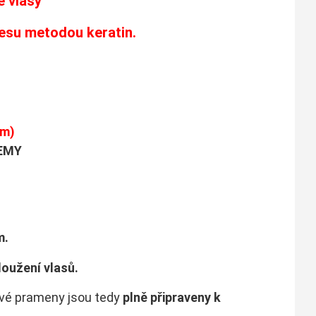
 vlasy
česu metodou keratin.
em)
EMY
m.
oužení vlasů.
ové prameny jsou tedy
plně připraveny k