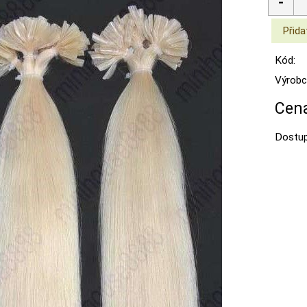
Kód:
Výrobc
Cena
Dostup