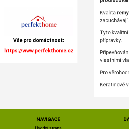
prodlužován
Kvalita
remy
zacuchávají.
Tyto kvalitn
Vše pro domáctnost:
přípravky.
https://www.perfekthome.cz
Připevňování
vlastními vl
Pro věrohod
Keratinové v
NAVIGACE
D
Úvodní strana