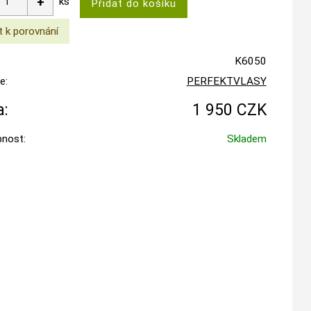
ks
K6050
e:
PERFEKTVLASY
:
1 950 CZK
nost:
Skladem