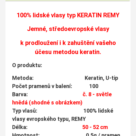
100% lidské vlasy typ
KERATIN REMY
Jemné, středoevropské vlasy
k prodloužení i k zahuštění vašeho
účesu metodou keratin.
O produktu:
Metoda: Keratin, U-tip
Počet pramenů v balení: 100
Barva:
č. 8 - světle
hnědá (shodné s obrázkem)
Typ vlasů: 100% lidské
vlasy evropského typu, REMY
Délka:
50 - 52 cm
Hmotnost: 0,5g / pramen