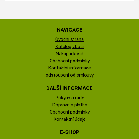
NAVIGACE
Úvodní strana
Katalog zboží
Nákupní košík
Obchodní podmínky
Kontaktní informace
odstoupeni od smlouvy
DALŠÍ INFORMACE
Pokyny a rady
Doprava a platba
Obchodní podmínky
Kontaktní údaje
E-SHOP