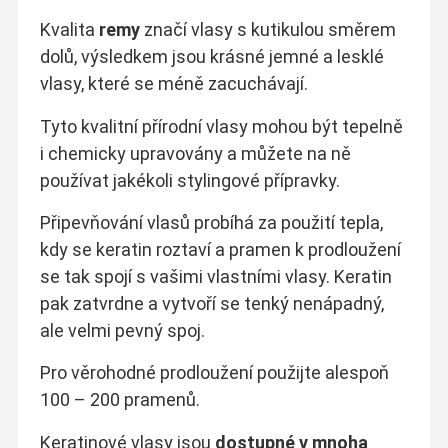
Kvalita
remy
značí vlasy s kutikulou směrem
dolů, výsledkem jsou krásné jemné a lesklé
vlasy, které se méně zacuchávají.
Tyto kvalitní přírodní vlasy mohou být tepelně
i chemicky upravovány a můžete na ně
používat jakékoli stylingové přípravky.
Připevňování vlasů probíhá za použití tepla,
kdy se keratin roztaví a pramen k prodloužení
se tak spojí s vašimi vlastními vlasy. Keratin
pak zatvrdne a vytvoří se tenký nenápadný,
ale velmi pevný spoj.
Pro věrohodné prodloužení použijte alespoň
100 – 200 pramenů.
Keratinové vlasy jsou
dostupné v mnoha