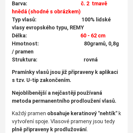
Barva:
č. 2 tmavě
hnědá (shodné s obrázkem)
Typ vlasů: 100% lidské
vlasy evropského typu, REMY
Délka:
60 - 62 cm
Hmotnost: 80gramů, 0,8g
/ pramen
Struktura: rovná
Pramínky vlasů jsou již připraveny k aplikaci
s tzv. U-tip zakončením.
Nejoblíbenější a nejčastěji používaná
metoda permanentního prodloužení vlasů.
Každý pramen
obsahuje keratinový "nehtík"
k
vytvoření spoje. Vlasové prameny jsou tedy
plně připraveny k prodlužování
.