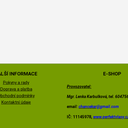
ALŠÍ INFORMACE
E-SHOP
Pokyny a rady
Provozovatel:
Doprava a platba
bchodní podmínky
Mgr. Lenka Karbulková, tel. 6047
Kontaktní údaje
email:
chancekar@
gmail.com
IČ: 11145978,
www.perfektvlasy.c