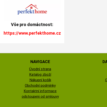
Vše pro domáctnost:
https://www.perfekthome.cz
NAVIGACE
D
Úvodní strana
Katalog zboží
Nákupní košík
O
Obchodní podmínky
Kontaktní informace
odstoupeni od smlouvy