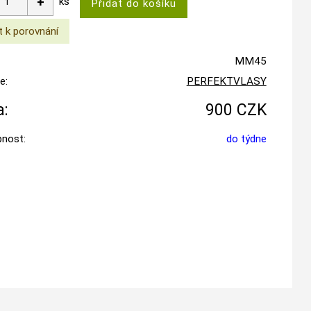
ks
MM45
e:
PERFEKTVLASY
:
900 CZK
nost:
do týdne