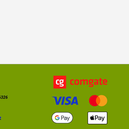
56326
z