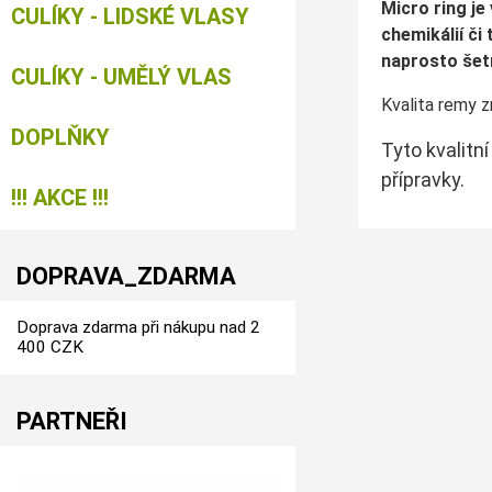
Micro ring j
CULÍKY - LIDSKÉ VLASY
chemikálií či
naprosto šetr
CULÍKY - UMĚLÝ VLAS
Kvalita remy z
DOPLŇKY
Tyto kvalitn
přípravky.
!!! AKCE !!!
DOPRAVA_ZDARMA
Doprava zdarma při nákupu nad 2
400 CZK
PARTNEŘI