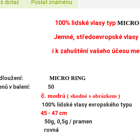
š dotaz
Poslat známénu
100% lidské vlasy typ
MICRO
Jemné, středoevropské vlasy 
i k zahuštění vašeho účesu me
prodloužení:
MICRO RING
menů v balení: 50
č.
modrá
rva:
( shodné s obrázkem )
ů: 100% lidské vlasy evropského typu
lka:
45 - 47 cm
t: 50g, 0,5g / pramen
tura: rovná