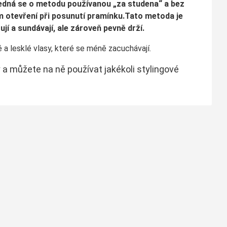
Jedná se o metodu používanou „za studena“ a bez
ém otevření při posunutí pramínku.Tato metoda je
í a sundávají, ale zároveň pevně drží.
 a lesklé vlasy, které se méně zacuchávají.
 a můžete na ně používat jakékoli stylingové