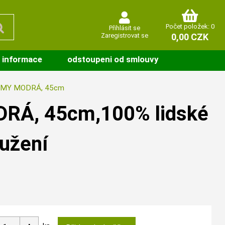
Počet položek: 0
Přihlásit se
Zaregistrovat se
0,00 CZK
 informace
odstoupeni od smlouvy
EMY MODRÁ, 45cm
RÁ, 45cm,100% lidské
oužení