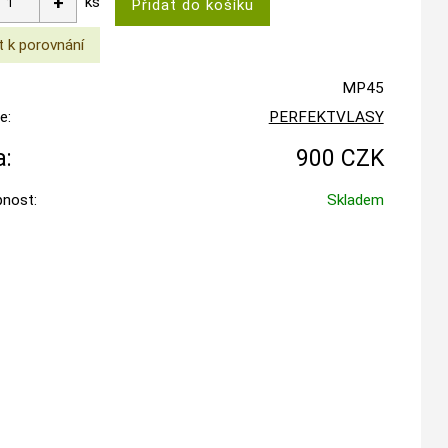
ks
MP45
e:
PERFEKTVLASY
:
900 CZK
nost:
Skladem