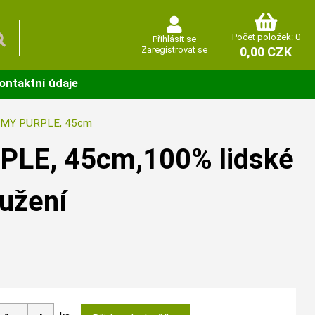
Počet položek: 0
Přihlásit se
Zaregistrovat se
0,00 CZK
ontaktní údaje
EMY PURPLE, 45cm
LE, 45cm,100% lidské
oužení