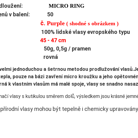
prodloužení:
MICRO RING
menů v balení: 50
č.
Purple
rva:
( shodné s obrázkem )
ů: 100% lidské vlasy evropského typu
lka:
45 - 47 cm
t: 50g, 0,5g / pramen
tura: rovná
e velmi jednoduchou a šetrnou metodou prodlužování vla­sů.
 tepla, pouze na bázi zavření micro kroužku a jeho opětovn
ná k vlastním vlasům má malé spoje, vlasy se snadno nasazuj
načí vlasy s kutikulou směrem dolů, výsledkem jsou krásné jemné
í přírodní vlasy mohou být tepelně i chemicky upravovány