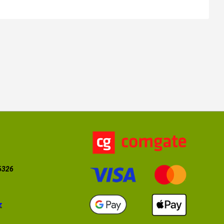
56326
z