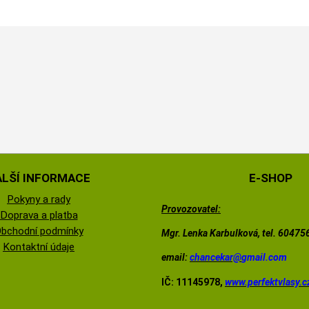
ALŠÍ INFORMACE
E-SHOP
Pokyny a rady
Provozovatel:
Doprava a platba
bchodní podmínky
Mgr. Lenka Karbulková, tel. 6047
Kontaktní údaje
email:
chancekar@
gmail.com
IČ: 11145978,
www.perfektvlasy.c