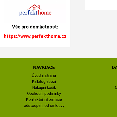
Vše pro domáctnost:
https://www.perfekthome.cz
NAVIGACE
D
Úvodní strana
Katalog zboží
Nákupní košík
O
Obchodní podmínky
Kontaktní informace
odstoupeni od smlouvy