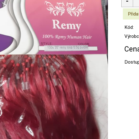
Kód:
Výrobc
Cena
Dostup