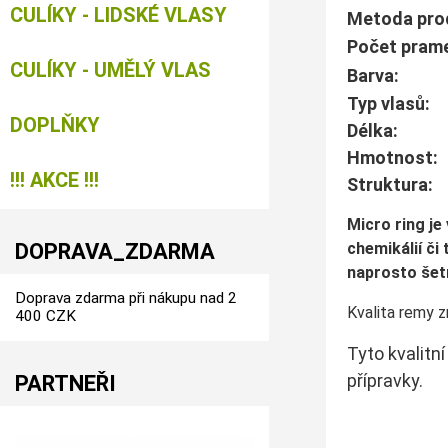
CULÍKY - LIDSKÉ VLASY
Metoda 
Počet pra
CULÍKY - UMĚLÝ VLAS
Ba
Typ vlas
DOPLŇKY
Dé
Hmotnos
!!! AKCE !!!
Struk
Micro ring j
DOPRAVA_ZDARMA
chemikálií či
naprosto šetr
Doprava zdarma při nákupu nad 2
Kvalita remy z
400 CZK
Tyto kvalitn
přípravky.
PARTNEŘI