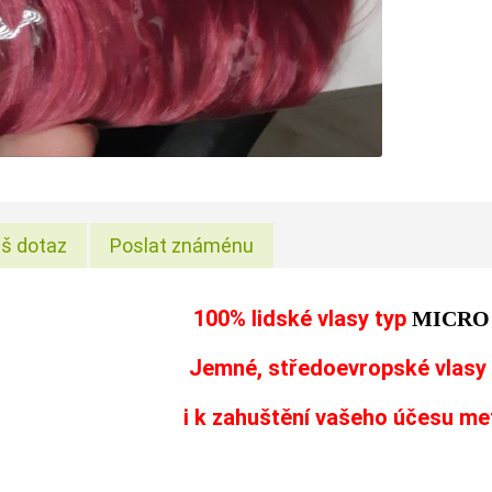
š dotaz
Poslat známénu
100% lidské vlasy typ
MICRO
Jemné, středoevropské vlasy 
i k zahuštění vašeho účesu me