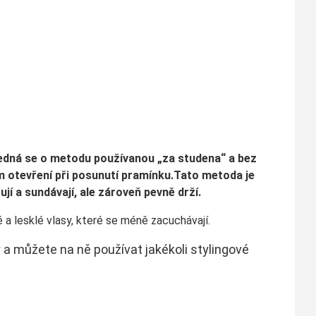
Jedná se o metodu používanou „za studena“ a bez
ém otevření při posunutí pramínku.Tato metoda je
í a sundávají, ale zároveň pevně drží.
 a lesklé vlasy, které se méně zacuchávají.
 a můžete na ně používat jakékoli stylingové