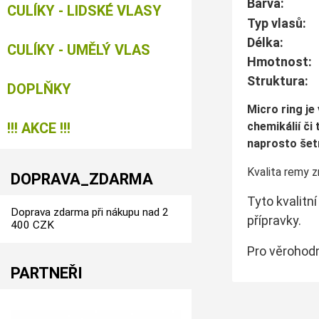
Ba
CULÍKY - LIDSKÉ VLASY
Typ vlas
Dé
CULÍKY - UMĚLÝ VLAS
Hmotnos
Struk
DOPLŇKY
Micro ring j
!!! AKCE !!!
chemikálií či
naprosto šetr
Kvalita remy z
DOPRAVA_ZDARMA
Tyto kvalitn
Doprava zdarma při nákupu nad 2
přípravky.
400 CZK
Pro věrohod
PARTNEŘI