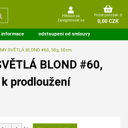
Počet položek: 0
Přihlásit se
Zaregistrovat se
0,00 CZK
 informace
odstoupeni od smlouvy
MY SVĚTLÁ BLOND #60, 50g, 50cm
SVĚTLÁ BLOND #60,
 k prodloužení