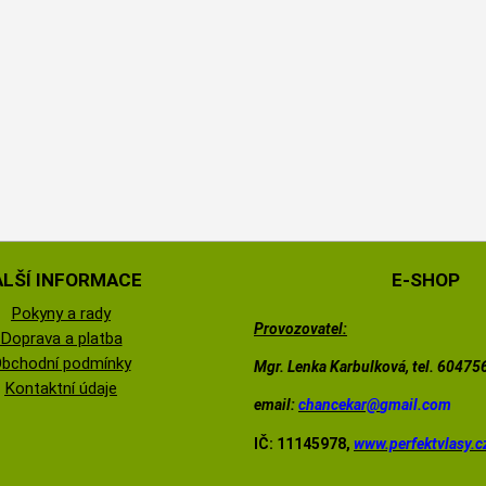
ALŠÍ INFORMACE
E-SHOP
Pokyny a rady
Provozovatel:
Doprava a platba
bchodní podmínky
Mgr. Lenka Karbulková, tel. 6047
Kontaktní údaje
email:
chancekar@
gmail.com
IČ: 11145978,
www.perfektvlasy.c