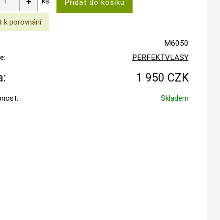
ks
M6050
e:
PERFEKTVLASY
:
1 950 CZK
nost:
Skladem