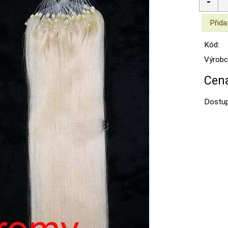
Kód:
Výrobc
Cena
Dostup