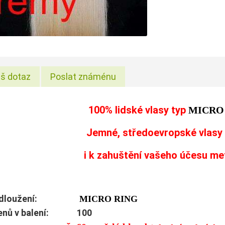
š dotaz
Poslat známénu
100% lidské vlasy typ
MICRO
Jemné, středoevropské vlasy 
i k zahuštění vašeho účesu me
prodloužení:
MICRO RING
menů v balení: 100