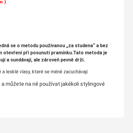
m )
Jedná se o metodu používanou „za studena“ a bez
ém otevření při posunutí pramínku.Tato metoda je
í a sundávají, ale zároveň pevně drží.
 a lesklé vlasy, které se méně zacuchávají.
 a můžete na ně používat jakékoli stylingové