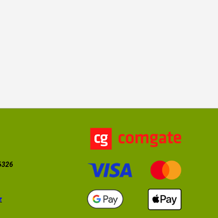
56326
z