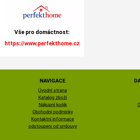
Vše pro domáctnost:
https://www.perfekthome.cz
NAVIGACE
D
Úvodní strana
Katalog zboží
Nákupní košík
O
Obchodní podmínky
Kontaktní informace
odstoupeni od smlouvy