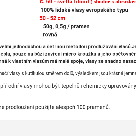
č.
60 - světlá blond
rva:
( shodné s obrázke
ů: 100% lidské vlasy evropského typu
lka:
50 - 52 cm
t: 50g, 0,5g / pramen
tura: rovná
e velmi jednoduchou a šetrnou metodou prodlužování vla­sů.
 tepla, pouze na bázi zavření micro kroužku a jeho opětovn
ná k vlastním vlasům má malé spoje, vlasy se snadno nasazuj
načí vlasy s kutikulou směrem dolů, výsledkem jsou krásné jemné
í přírodní vlasy mohou být tepelně i chemicky upravovány
né prodloužení použijte alespoň 100 pramenů.