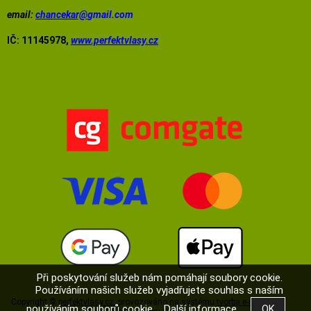
email:
chancekar@
gmail.com
IČ: 11145978,
www.perfektvlasy.cz
Při poskytování služeb nám pomáhají soubory cookie.
Používáním našich služeb vyjadřujete souhlas s naším
Copyright ©
perfektvlasy.cz
,
provozováno na systému
tvorba e-shopu
používáním souborů cookie.
Další informace