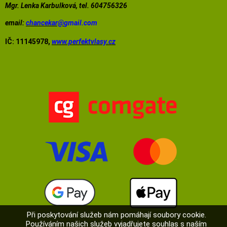
Mgr. Lenka Karbulková, tel. 604756326
email:
chancekar@
gmail.com
IČ: 11145978,
www.perfektvlasy.cz
Při poskytování služeb nám pomáhají soubory cookie.
Používáním našich služeb vyjadřujete souhlas s naším