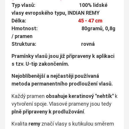
Typ vlasů: 100% lidské
vlasy evropského typu, INDIAN REMY
Délka:
45 - 47 cm
Hmotnost: 80gramů, 0,8g
/ pramen
Struktura: rovná
Pramínky vlasů jsou již připraveny k aplikaci
s tzv. U-tip zakončením.
Nejoblíbenější a nejčastěji používaná
metoda permanentního prodloužení vlasů.
Každý pramen
obsahuje keratinový "nehtík"
k
vytvoření spoje. Vlasové prameny jsou tedy
plně připraveny k prodlužování
.
Kvalita
remy
značí vlasy s kutikulou směrem