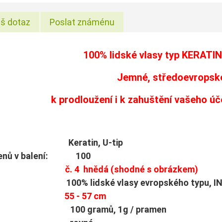
š dotaz
Poslat známénu
100% lidské vlasy typ
KERATIN
Jemné, středoevropské
k prodloužení i k zahuštění vašeho ú
: Keratin, U-tip
menů v balení: 100
rva:
č. 4 hnědá (shodné s obrázkem)
ů: 100% lidské vlasy evropského typu, IN
lka:
55 - 57 cm
t: 100 gramů, 1g / pramen