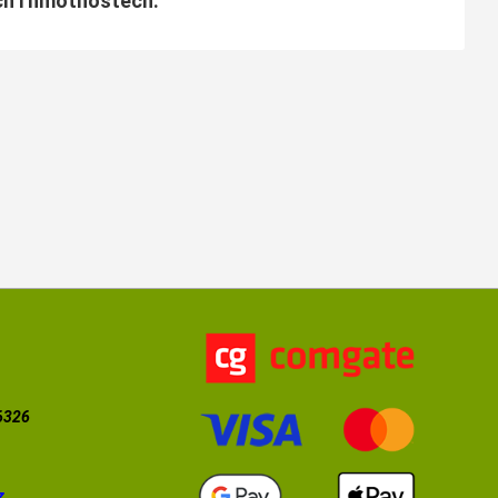
ch i hmotnostech.
56326
z