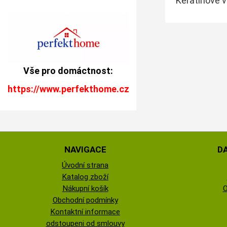
Keratinové v
Vše pro domáctnost:
https://www.perfekthome.cz
NAVIGACE
D
Úvodní strana
Katalog zboží
Nákupní košík
O
Obchodní podmínky
Kontaktní informace
odstoupeni od smlouvy