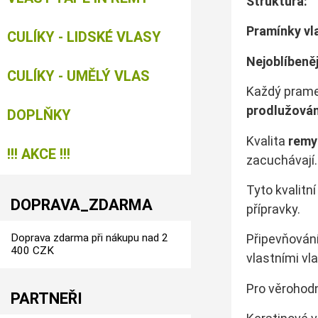
Struk
Pramínky vla
CULÍKY - LIDSKÉ VLASY
Nejoblíbeně
CULÍKY - UMĚLÝ VLAS
Každý pram
prodlužován
DOPLŇKY
Kvalita
remy
!!! AKCE !!!
zacuchávají.
Tyto kvalitn
DOPRAVA_ZDARMA
přípravky.
Doprava zdarma při nákupu nad 2
Připevňování
400 CZK
vlastními vl
Pro věrohod
PARTNEŘI