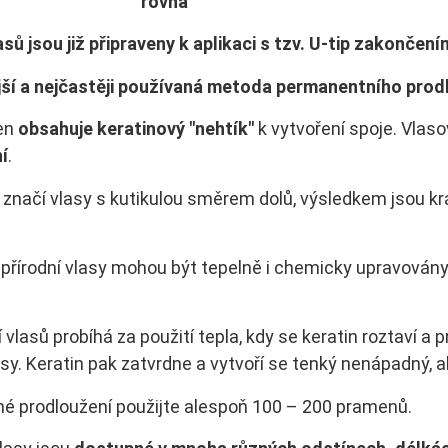
tura: rovná
sů jsou již připraveny k aplikaci s tzv. U-tip zakončení
jší a nejčastěji používaná metoda permanentního prodl
en
obsahuje keratinový "nehtík"
k vytvoření spoje. Vlas
í
.
značí vlasy s kutikulou směrem dolů, výsledkem jsou kr
í přírodní vlasy mohou být tepelně i chemicky upravovány
 vlasů probíhá za použití tepla, kdy se keratin roztaví a 
asy. Keratin pak zatvrdne a vytvoří se tenký nenápadný, a
né prodloužení použijte alespoň 100 – 200 pramenů.