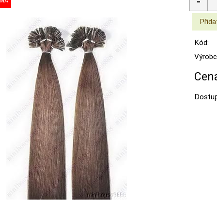
Kód:
Výrobc
Cena
Dostup