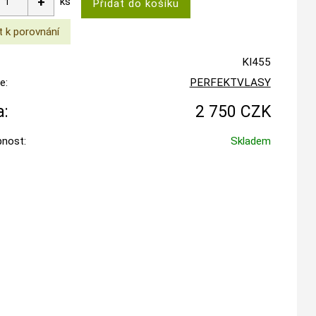
ks
KI455
e:
PERFEKTVLASY
:
2 750 CZK
nost:
Skladem