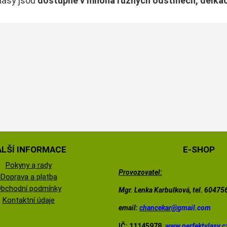
lasy jsou
dostupné v mnoha
různých odstínech, délká
ALŠÍ INFORMACE
E-SHOP
Pokyny a rady
Provozovatel:
Doprava a platba
bchodní podmínky
Mgr. Lenka Karbulková, tel. 6047
Kontaktní údaje
email:
chancekar@
gmail.com
IČ: 11145978,
www.perfektvlasy.c