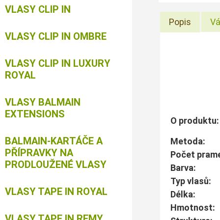
VLASY CLIP IN
Popis
Vá
VLASY CLIP IN OMBRE
VLASY CLIP IN LUXURY
ROYAL
VLASY BALMAIN
EXTENSIONS
O produktu:
BALMAIN-KARTÁČE A
Metoda
PŘÍPRAVKY NA
Počet pra
PRODLOUŽENÉ VLASY
Ba
Typ vlas
VLASY TAPE IN ROYAL
Dé
Hmotnos
VLASY TAPE IN REMY