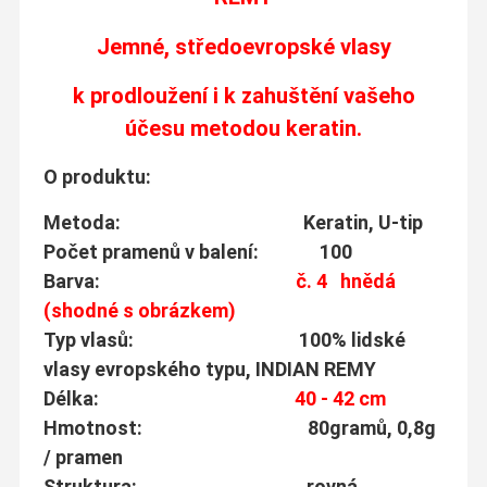
Jemné, středoevropské vlasy
k prodloužení i k zahuštění vašeho
účesu metodou keratin.
O produktu:
Metoda: Keratin, U-tip
Počet pramenů v balení: 100
Barva:
č. 4 hnědá
(shodné s obrázkem)
Typ vlasů: 100% lidské
vlasy evropského typu, INDIAN REMY
Délka:
40 - 42 cm
Hmotnost: 80gramů, 0,8g
/ pramen
Struktura: rovná