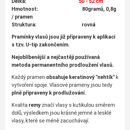
Délka:
50 - 52 cm
Hmotnost: 80gramů, 0,8g
/ pramen
Struktura: rovná
Pramínky vlasů jsou již připraveny k aplikaci
s tzv. U-tip zakončením.
Nejoblíbenější a nejčastěji používaná
metoda permanentního prodloužení vlasů.
Každý pramen
obsahuje keratinový "nehtík"
k
vytvoření spoje. Vlasové prameny jsou tedy
plně připraveny k prodlužování
.
Kvalita
remy
značí vlasy s kutikulou směrem
dolů, výsledkem jsou krásné jemné a lesklé
vlasy, které se méně zacuchávají.